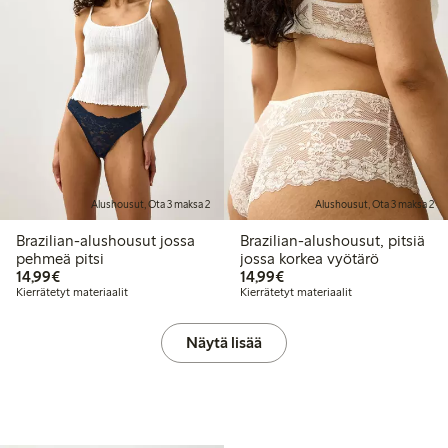
Alushousut, Ota 3 maksa 2
Alushousut, Ota 3 maksa 2
Brazilian-alushousut jossa
Brazilian-alushousut, pitsiä
pehmeä pitsi
jossa korkea vyötärö
14,99 €
14,99 €
14,99€
14,99€
Kierrätetyt materiaalit
Kierrätetyt materiaalit
Näytä lisää