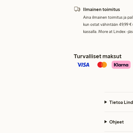
Ilmainen toimitus
Aina ilmainen toimitus ja pa
kun ostat vähintään 49,99 € 
kassalla. More at Lindex -jä
Turvalliset maksut
Tietoa Lind
Ohjeet