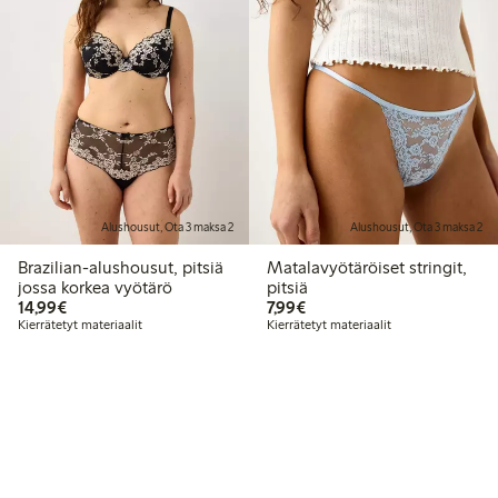
Alushousut, Ota 3 maksa 2
Alushousut, Ota 3 maksa 2
Brazilian-alushousut, pitsiä
Matalavyötäröiset stringit,
jossa korkea vyötärö
pitsiä
14,99 €
7,99 €
14,99€
7,99€
Kierrätetyt materiaalit
Kierrätetyt materiaalit