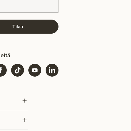
Tilaa
eitä