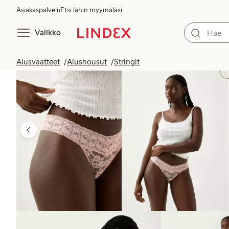
Asiakaspalvelu
Etsi lähin myymäläsi
Valikko
Alusvaatteet
Alushousut
Stringit