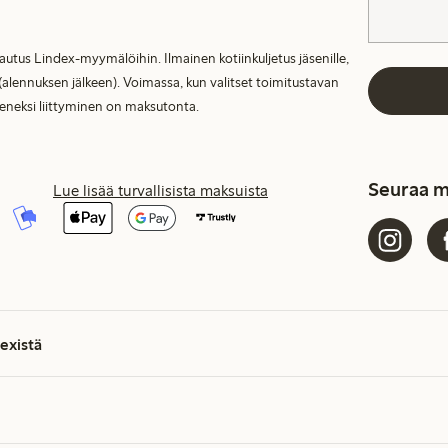
lautus Lindex-myymälöihin. Ilmainen kotiinkuljetus jäsenille,
(alennuksen jälkeen). Voimassa, kun valitset toimitustavan
seneksi liittyminen on maksutonta.
Seuraa m
Lue lisää turvallisista maksuista
existä