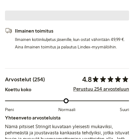
Ilmainen toimitus
Ilmainen kotiinkuljetus jäsenille, kun ostat vähintään 49,99 €.
Aina ilmainen toimitus ja palautus Lindex-myymälöihin.
4.8
Arvostelut (254)
Perustuu 254 arvosteluun
Koettu koko
Pieni
Normaali
Suuri
Yhteenveto arvosteluista
Nämä pitsiset Stringit kuvataan yleisesti mukaviksi,
pehmeästä ja joustavasta kankaasta tehdyiksi, jotka istuvat
hyvin ja pysyvät huomaamattomina vaatteiden alla. Jotkut