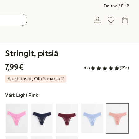
Finland / EUR
Stringit, pitsiä
7,99 €
7,99€
4.8
(254)
Alushousut, Ota 3 maksa 2
Väri:
Light Pink