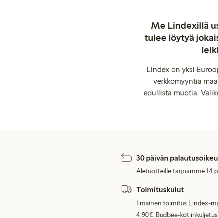
Me Lindexillä us
tulee löytyä jok
leik
Lindex on yksi Euroop
verkkomyyntiä maail
edullista muotia. Valik
30 päivän palautusoikeu
Aletuotteille tarjoamme 14 
Toimituskulut
Ilmainen toimitus Lindex-my
4,90€. Budbee-kotiinkuljetus