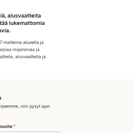
iä, alusvaatteita
stää lukemattomia
avia.
7 markkina-alueella ja
rjoaa inspiroivaa ja
tteita, alusvaatteita ja
e
kirjeemme, niin pysyt ajan
osoite
*