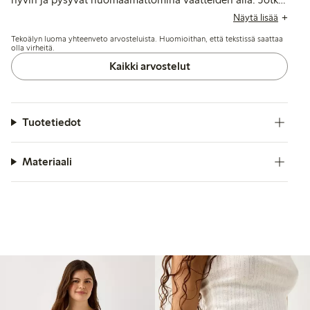
asiakkaat mainitsevat kokojen epäjohdonmukaisuuksia ja
Näytä lisää
ajoittaisia ongelmia pitsin kestävyyden kanssa, erityisesti
Tekoälyn luoma yhteenveto arvosteluista. Huomioithan, että tekstissä saattaa
haaroissa pesun jälkeen.
olla virheitä.
Kaikki arvostelut
Tuotetiedot
Materiaali