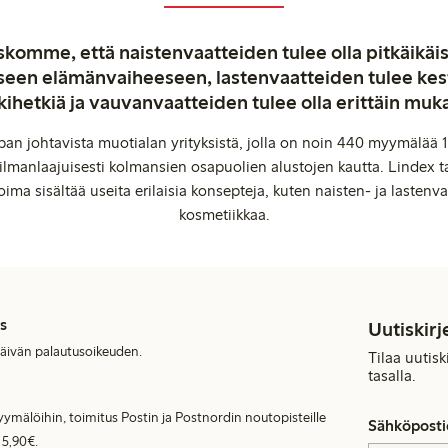
komme, että naistenvaatteiden tulee olla pitkäikäis
aiseen elämänvaiheeseen, lastenvaatteiden tulee ke
kihetkiä ja vauvanvaatteiden tulee olla erittäin muk
an johtavista muotialan yrityksistä, jolla on noin 440 myymälää 1
manlaajuisesti kolmansien osapuolien alustojen kautta. Lindex ta
oima sisältää useita erilaisia konsepteja, kuten naisten- ja lastenvaa
kosmetiikkaa.
s
Uutiskirj
päivän palautusoikeuden.
Tilaa uutis
tasalla.
ymälöihin, toimitus Postin ja Postnordin noutopisteille
Sähköposti
 5,90€.