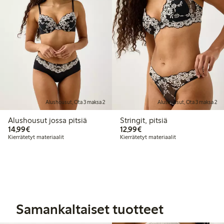
Alushousut, Ota 3 maksa 2
Alushousut, Ota 3 maksa 2
Alushousut jossa pitsiä
Stringit, pitsiä
14,99 €
12,99 €
14,99€
12,99€
Kierrätetyt materiaalit
Kierrätetyt materiaalit
Samankaltaiset tuotteet