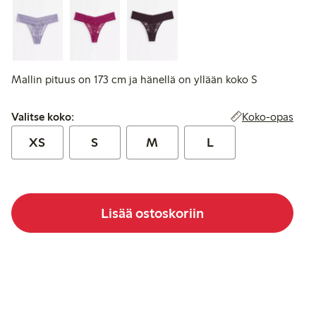
Mallin pituus on 173 cm ja hänellä on yllään koko S
Valitse koko:
Koko-opas
Valitse koko:
XS
S
M
L
Lisää ostoskoriin