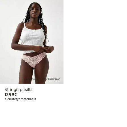
Alushousut, Ota 3 maksa 2
Stringit pitsillä
12,99 €
12,99€
Kierrätetyt materiaalit