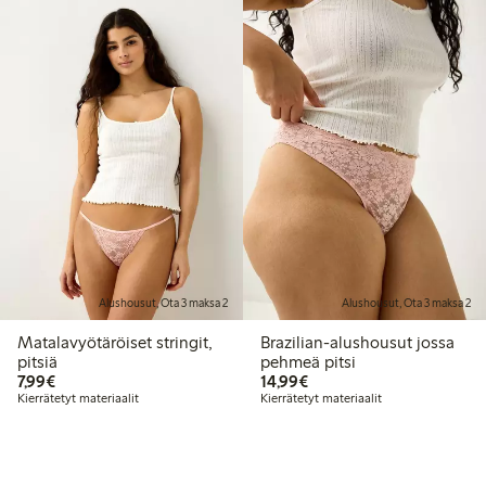
Alushousut, Ota 3 maksa 2
Alushousut, Ota 3 maksa 2
Matalavyötäröiset stringit,
Brazilian-alushousut jossa
pitsiä
pehmeä pitsi
7,99 €
14,99 €
7,99€
14,99€
Kierrätetyt materiaalit
Kierrätetyt materiaalit