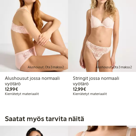
Alushousut, Ota 3 maksa 2
Alushousut, Ota 3 maksa 2
Alushousut jossa normaali
Stringit jossa normaali
vyötärö
vyötärö
12,99 €
12,99 €
12,99€
12,99€
Kierrätetyt materiaalit
Kierrätetyt materiaalit
Saatat myös tarvita näitä