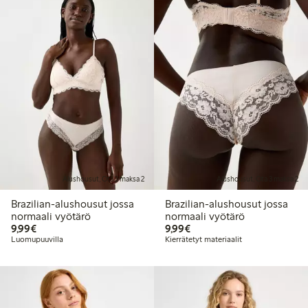
Alushousut, Ota 3 maksa 2
Alushousut, Ota 3 maksa 2
Brazilian-alushousut jossa
Brazilian-alushousut jossa
normaali vyötärö
normaali vyötärö
9,99 €
9,99 €
9,99€
9,99€
Luomupuuvilla
Kierrätetyt materiaalit