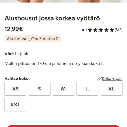
Alushousut jossa korkea vyötärö
12,99 €
12,99€
4.7
(816)
Alushousut, Ota 3 maksa 2
Väri:
Lt pink
Mallin pituus on 170 cm ja hänellä on yllään koko L
Valitse koko:
Koko-opas
Valitse koko:
XS
S
M
L
XL
XXL