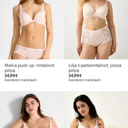
Malva push up -rintaliivit,
Lilja t-paitarintaliivit, joissa
pitsiä
pitsiä
34,99 €
34,99 €
34,99€
34,99€
Kierrätetyt materiaalit
Kierrätetyt materiaalit