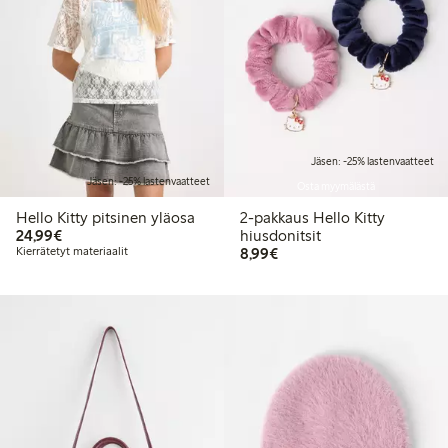
Jäsen: -25% lastenvaatteet
Jäsen: -25% lastenvaatteet
Osta myymälästä
Hello Kitty pitsinen yläosa
2-pakkaus Hello Kitty
24,99 €
24,99€
hiusdonitsit
8,99 €
Kierrätetyt materiaalit
8,99€