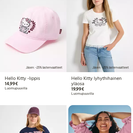
Jäsen: -25% lastenvaatteet
Jäsen: -25% lastenvaatteet
Hello Kitty -lippis
Hello Kitty lyhythihainen
14,99 €
14,99€
yläosa
19,99 €
Luomupuuvilla
19,99€
Luomupuuvilla