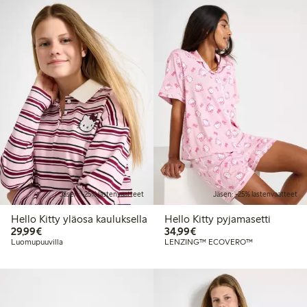
Jäsen: -25% lastenvaatteet
Jäsen: -25% lastenvaatteet
Hello Kitty yläosa kauluksella
Hello Kitty pyjamasetti
29,99 €
34,99 €
29,99€
34,99€
Luomupuuvilla
LENZING™ ECOVERO™