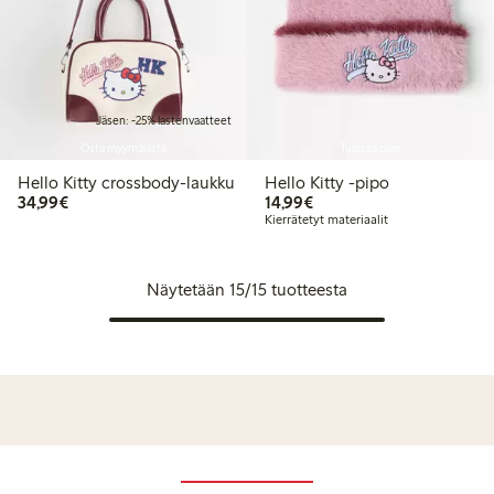
Jäsen: -25% lastenvaatteet
Osta myymälästä
Tulossa pian
Hello Kitty crossbody-laukku
Hello Kitty -pipo
34,99 €
14,99 €
34,99€
14,99€
Kierrätetyt materiaalit
Näytetään 15/15 tuotteesta