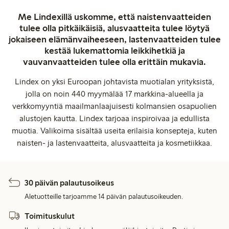
Me Lindexillä uskomme, että naistenvaatteiden
tulee olla pitkäikäisiä, alusvaatteita tulee löytyä
jokaiseen elämänvaiheeseen, lastenvaatteiden tulee
kestää lukemattomia leikkihetkiä ja
vauvanvaatteiden tulee olla erittäin mukavia.
Lindex on yksi Euroopan johtavista muotialan yrityksistä,
jolla on noin 440 myymälää 17 markkina-alueella ja
verkkomyyntiä maailmanlaajuisesti kolmansien osapuolien
alustojen kautta. Lindex tarjoaa inspiroivaa ja edullista
muotia. Valikoima sisältää useita erilaisia konsepteja, kuten
naisten- ja lastenvaatteita, alusvaatteita ja kosmetiikkaa.
30 päivän palautusoikeus
Aletuotteille tarjoamme 14 päivän palautusoikeuden.
Toimituskulut