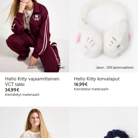
Jäsen: -25% lastenvaatteet
Jäsen: -25% lastenvaatteet
Hello Kitty vajaamittainen
Hello Kitty korvalaput
16,99 €
VCT takki
16,99€
34,99 €
34,99€
Kierrätetyt materiaalit
Kierrätetyt materiaalit