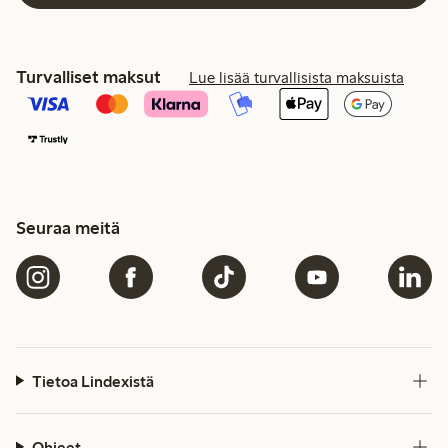
Turvalliset maksut
Lue lisää turvallisista maksuista
Seuraa meitä
Tietoa Lindexistä
Ohjeet