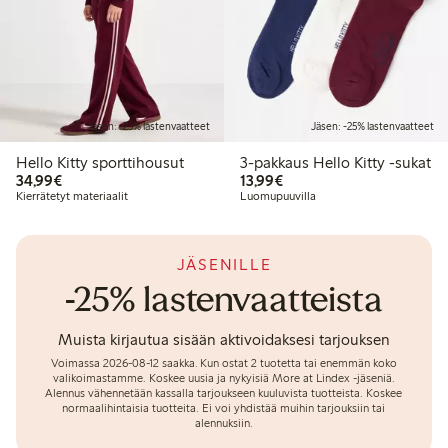
Jäsen: -25% lastenvaatteet
Jäsen: -25% lastenvaatteet
Hello Kitty sporttihousut
3-pakkaus Hello Kitty -sukat
34,99 €
13,99 €
34,99€
13,99€
Kierrätetyt materiaalit
Luomupuuvilla
JÄSENILLE
-25% lastenvaatteista
Muista kirjautua sisään aktivoidaksesi tarjouksen
Voimassa 2026-08-12 saakka.
Kun ostat 2 tuotetta tai enemmän koko
valikoimastamme. Koskee uusia ja nykyisiä More at Lindex -jäseniä.
Alennus vähennetään kassalla tarjoukseen kuuluvista tuotteista. Koskee
normaalihintaisia tuotteita. Ei voi yhdistää muihin tarjouksiin tai
alennuksiin.