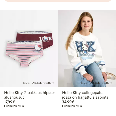
Jäsen: -25% lastenvaatteet
Jäsen: -25% lastenvaatteet
Hello Kitty 2-pakkaus hipster
Hello Kitty collegepaita,
alushousut
jossa on harjattu sisäpinta
17,99 €
34,99 €
17,99€
34,99€
Luomupuuvilla
Luomupuuvilla