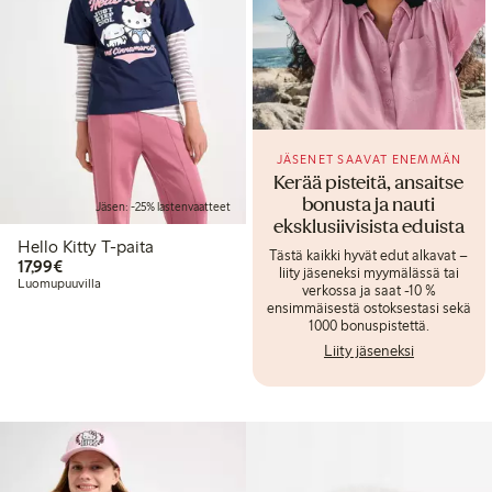
JÄSENET SAAVAT ENEMMÄN
Kerää pisteitä, ansaitse
bonusta ja nauti
Jäsen: -25% lastenvaatteet
eksklusiivisista eduista
Hello Kitty T-paita
Tästä kaikki hyvät edut alkavat –
17,99 €
17,99€
liity jäseneksi myymälässä tai
Luomupuuvilla
verkossa ja saat -10 %
ensimmäisestä ostoksestasi sekä
1000 bonuspistettä.
Liity jäseneksi