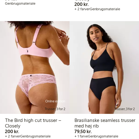
200,00 kr.
Genbrugsmateriale
200 kr.
+ 2 farver
Genbrugsmateriale
Online edition
Trusser, 3 for 2
Trusser, 3 for 2
The Bird high cut trusser –
Brasilianske seamless trusser
Closely
med høj rib
200,00 kr.
79,50 kr.
200 kr.
79,50 kr.
+ 2 farver
Genbrugsmateriale
+ 1 farve
Genbrugsmateriale