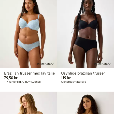
Trusser, 3 for 2
Trusser, 3 for 2
Brazilian trusser med lav talje
Usynlige brazilian trusser
79,50 kr.
119,00 kr.
79,50 kr.
119 kr.
+ 7 farver
TENCEL™ Lyocell
Genbrugsmateriale