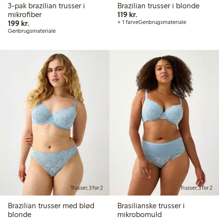
3-pak brazilian trusser i
Brazilian trusser i blonde
119,00 kr.
mikrofiber
119 kr.
199,00 kr.
199 kr.
+ 1 farve
Genbrugsmateriale
Genbrugsmateriale
Trusser, 3 for 2
Trusser, 3 for 2
Brazilian trusser med blød
Brasilianske trusser i
blonde
mikrobomuld