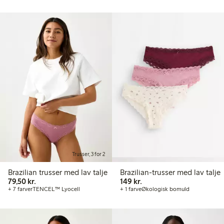
Trusser, 3 for 2
Brazilian trusser med lav talje
Brazilian-trusser med lav talje
79,50 kr.
149,00 kr.
79,50 kr.
149 kr.
+ 7 farver
TENCEL™ Lyocell
+ 1 farve
Økologisk bomuld