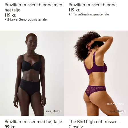
Brazilian trusser i blonde med
Brazilian trusser i blonde
119,00 kr.
høj talje
119 kr.
119,00 kr.
119 kr.
+ 1 farve
Genbrugsmateriale
+ 2 farver
Genbrugsmateriale
Online edition
Trusser, 3 for 2
Trusser, 3 for 2
Brazilian trusser med høj talje
The Bird high cut trusser –
99,00 kr.
99 kr.
Closely