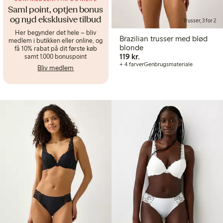
Saml point, optjen bonus
og nyd eksklusive tilbud
Trusser, 3 for 2
Her begynder det hele – bliv
Brazilian trusser med blød
medlem i butikken eller online, og
blonde
få 10% rabat på dit første køb
119,00 kr.
119 kr.
samt 1.000 bonuspoint
+ 4 farver
Genbrugsmateriale
Bliv medlem