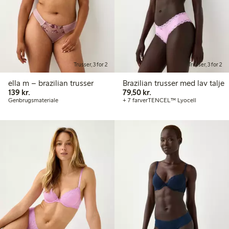
Trusser, 3 for 2
Trusser, 3 for 2
ella m – brazilian trusser
Brazilian trusser med lav talje
139,00 kr.
79,50 kr.
139 kr.
79,50 kr.
Genbrugsmateriale
+ 7 farver
TENCEL™ Lyocell