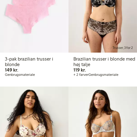
Trusser, 3 for 2
3-pak brazilian trusser i
Brazilian trusser i blonde med
blonde
høj talje
149,00 kr.
119,00 kr.
149 kr.
119 kr.
Genbrugsmateriale
+ 2 farver
Genbrugsmateriale