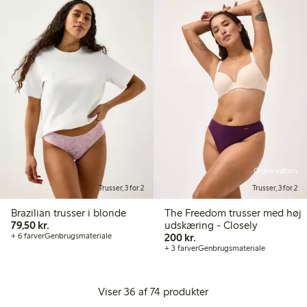
Online edition
Trusser, 3 for 2
Trusser, 3 for 2
Brazilian trusser i blonde
The Freedom trusser med høj
79,50 kr.
79,50 kr.
udskæring - Closely
200,00 kr.
+ 6 farver
Genbrugsmateriale
200 kr.
+ 3 farver
Genbrugsmateriale
Viser 36 af 74 produkter