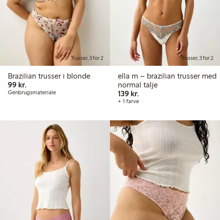
Trusser, 3 for 2
Trusser, 3 for 2
Brazilian trusser i blonde
ella m – brazilian trusser med
99,00 kr.
99 kr.
normal talje
139,00 kr.
Genbrugsmateriale
139 kr.
+ 1 farve