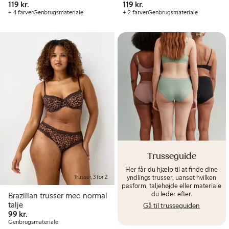
119,00 kr.
119,00 kr.
119 kr.
119 kr.
+ 4 farver
Genbrugsmateriale
+ 2 farver
Genbrugsmateriale
Trusseguide
Her får du hjælp til at finde dine
yndlings trusser, uanset hvilken
Trusser, 3 for 2
pasform, taljehøjde eller materiale
du leder efter.
Brazilian trusser med normal
talje
Gå til trusseguiden
99,00 kr.
99 kr.
Genbrugsmateriale