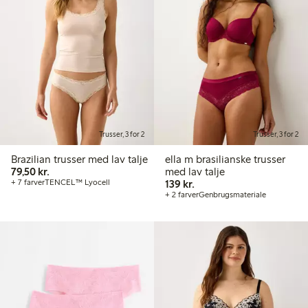
Trusser, 3 for 2
Trusser, 3 for 2
Brazilian trusser med lav talje
ella m brasilianske trusser
79,50 kr.
79,50 kr.
med lav talje
139,00 kr.
+ 7 farver
TENCEL™ Lyocell
139 kr.
+ 2 farver
Genbrugsmateriale