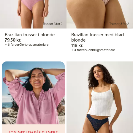
Trusser, 3 for 2
Trusser, 3 for 2
Brazilian trusser i blonde
Brazilian trusser med blød
79,50 kr.
79,50 kr.
blonde
119,00 kr.
+ 6 farver
Genbrugsmateriale
119 kr.
+ 4 farver
Genbrugsmateriale
SOM MEDLEM FÅR DU MERE