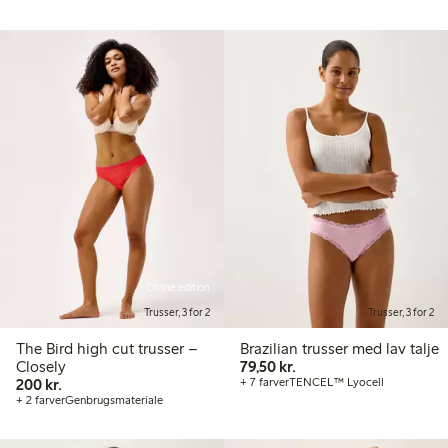
Online edition
Trusser, 3 for 2
Trusser, 3 for 2
The Bird high cut trusser –
Brazilian trusser med lav talje
79,50 kr.
Closely
79,50 kr.
200,00 kr.
200 kr.
+ 7 farver
TENCEL™ Lyocell
+ 2 farver
Genbrugsmateriale