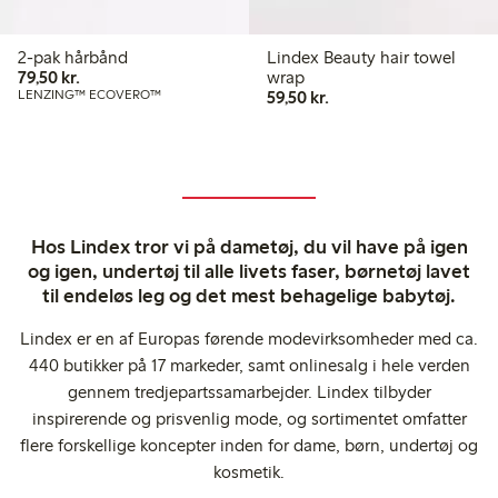
2-pak hårbånd
Lindex Beauty hair towel
79,50 kr.
79,50 kr.
wrap
59,50 kr.
LENZING™ ECOVERO™
59,50 kr.
Hos Lindex tror vi på dametøj, du vil have på igen
og igen, undertøj til alle livets faser, børnetøj lavet
til endeløs leg og det mest behagelige babytøj.
Lindex er en af Europas førende modevirksomheder med ca.
440 butikker på 17 markeder, samt onlinesalg i hele verden
gennem tredjepartssamarbejder. Lindex tilbyder
inspirerende og prisvenlig mode, og sortimentet omfatter
flere forskellige koncepter inden for dame, børn, undertøj og
kosmetik.