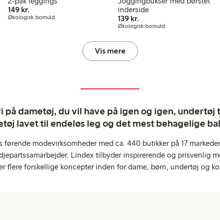
2-pak leggings
Joggingbukser med børstet
149,00 kr.
149 kr.
inderside
139,00 kr.
Økologisk bomuld
139 kr.
Økologisk bomuld
Vis mere
 på dametøj, du vil have på igen og igen, undertøj til
tøj lavet til endeløs leg og det mest behagelige ba
s førende modevirksomheder med ca. 440 butikker på 17 markeder,
jepartssamarbejder. Lindex tilbyder inspirerende og prisvenlig m
er flere forskellige koncepter inden for dame, børn, undertøj og ko