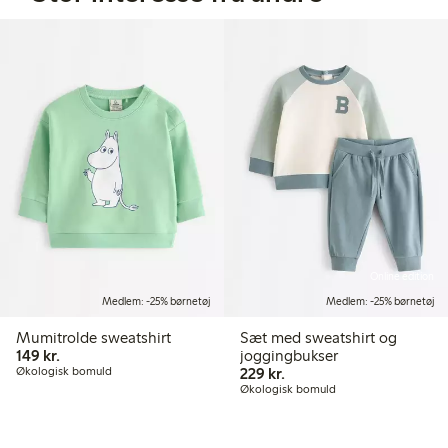
Online edition
Medlem: -25% børnetøj
Medlem: -25% børnetøj
Mumitrolde sweatshirt
Sæt med sweatshirt og
149,00 kr.
149 kr.
joggingbukser
229,00 kr.
Økologisk bomuld
229 kr.
Økologisk bomuld