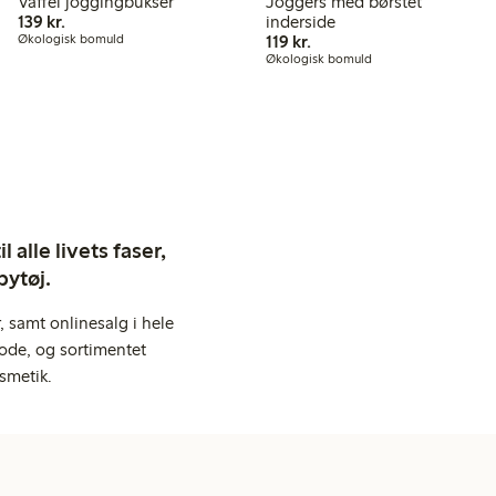
Vaffel joggingbukser
Joggers med børstet
139,00 kr.
139 kr.
inderside
119,00 kr.
Økologisk bomuld
119 kr.
Økologisk bomuld
 alle livets faser,
bytøj.
 samt onlinesalg i hele
ode, og sortimentet
smetik.