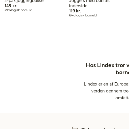
2-pak joggingbukser
Joggers med børstet
149,00 kr.
149 kr.
inderside
119,00 kr.
Økologisk bomuld
119 kr.
Økologisk bomuld
Hos Lindex tror vi
børne
Lindex er en af Europa
verden gennem tred
omfatt