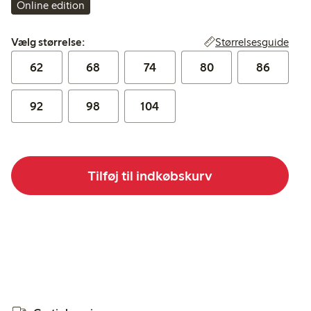
Online edition
Vælg størrelse:
Størrelsesguide
Vælg størrelse:
62
68
74
80
86
92
98
104
Tilføj til indkøbskurv