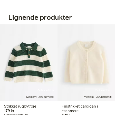
Lignende produkter
Online edition
Online edition
Medlem: -25% børnetøj
Medlem: -25% børnetøj
Strikket rugbytrøje
Finstrikket cardigan i
179,00 kr.
179 kr.
cashmere
Genbrugt bomuld