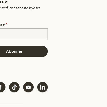
rev
 at få det seneste nye fra
sse
*
Abonner