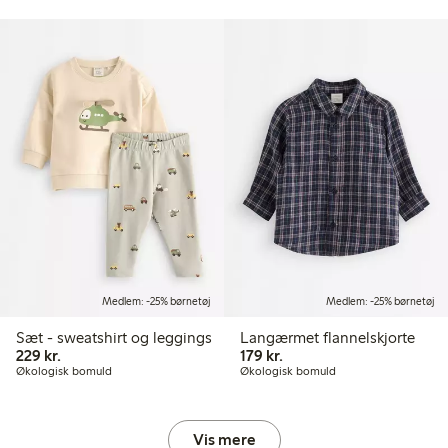
Medlem: -25% børnetøj
Medlem: -25% børnetøj
Sæt - sweatshirt og leggings
Langærmet flannelskjorte
229,00 kr.
179,00 kr.
229 kr.
179 kr.
Økologisk bomuld
Økologisk bomuld
Vis mere