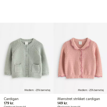
Medlem: -25% børnetøj
Medlem: -25% børnetøj
Cardigan
Mønstret strikket cardigan
179,00 kr.
149,00 kr.
179 kr.
149 kr.
Genbrugt bomuld
Økologisk bomuld