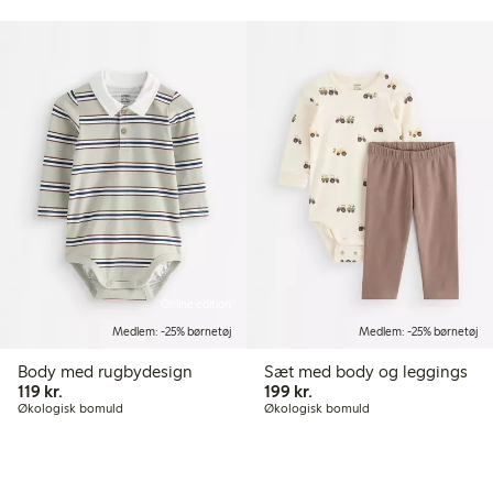
Online edition
Medlem: -25% børnetøj
Medlem: -25% børnetøj
Body med rugbydesign
Sæt med body og leggings
119,00 kr.
199,00 kr.
119 kr.
199 kr.
Økologisk bomuld
Økologisk bomuld