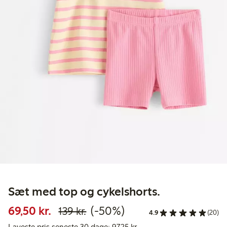
Sæt med top og cykelshorts.
Nedsat pris: 69,50 kr.
Normalpris: 139,00 kr.
50 % rabat
69,50 kr.
(-50%)
139 kr.
4.9
(20)
Laveste pris seneste 30 da
Laveste pris seneste 30 dage: 97,25 kr.