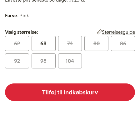
Farve:
Pink
Vælg størrelse:
Størrelsesguide
Vælg størrelse:
62
68
74
80
86
92
98
104
Tilføj til indkøbskurv