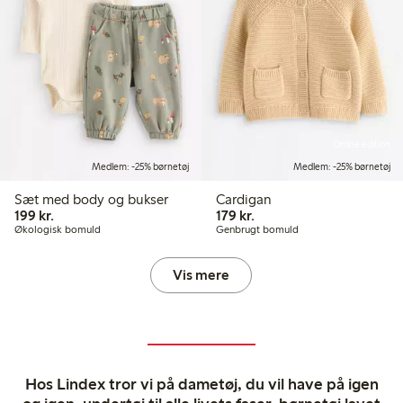
Online edition
Medlem: -25% børnetøj
Medlem: -25% børnetøj
Sæt med body og bukser
Cardigan
199,00 kr.
179,00 kr.
199 kr.
179 kr.
Økologisk bomuld
Genbrugt bomuld
Vis mere
Hos Lindex tror vi på dametøj, du vil have på igen