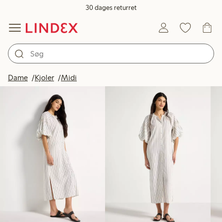
30 dages returret
Produkter på billedet
Dame
Kjoler
Midi