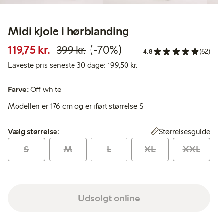
Midi kjole i hørblanding
Nedsat pris: 119,75 kr.
Normalpris: 399,00 kr.
70 % rabat
119,75 kr.
(-70%)
399 kr.
4.8
(62)
Laveste pris seneste 30 
Laveste pris seneste 30 dage: 199,50 kr.
Farve:
Off white
Modellen er 176 cm og er iført størrelse S
Vælg størrelse:
Størrelsesguide
Vælg størrelse:
S
M
L
XL
XXL
Udsolgt online