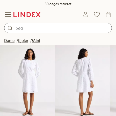
30 dages returret
Produkter på billedet
Dame
Kjoler
Mini