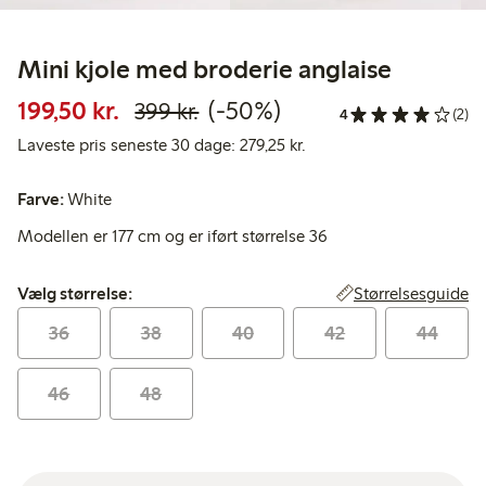
Mini kjole med broderie anglaise
Nedsat pris: 199,50 kr.
Normalpris: 399,00 kr.
50 % rabat
199,50 kr.
(-50%)
399 kr.
4
(2)
Laveste pris seneste 30 d
Laveste pris seneste 30 dage: 279,25 kr.
Farve:
White
Modellen er 177 cm og er iført størrelse 36
Vælg størrelse:
Størrelsesguide
Vælg størrelse:
36
38
40
42
44
46
48