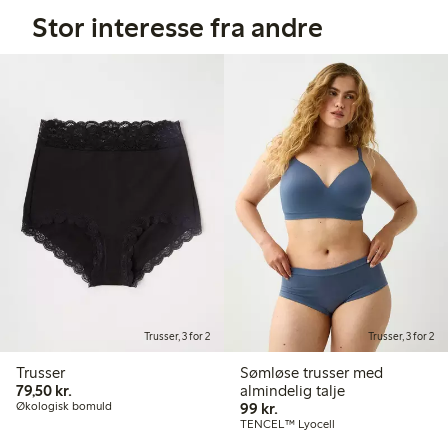
Stor interesse fra andre
Trusser, 3 for 2
Trusser, 3 for 2
Trusser
Sømløse trusser med
79,50 kr.
79,50 kr.
almindelig talje
99,00 kr.
Økologisk bomuld
99 kr.
TENCEL™ Lyocell