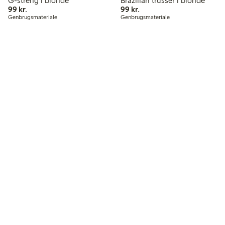
G-streng i blonde
Brazilian trusser i blonde
99,00 kr.
99,00 kr.
99 kr.
99 kr.
Genbrugsmateriale
Genbrugsmateriale