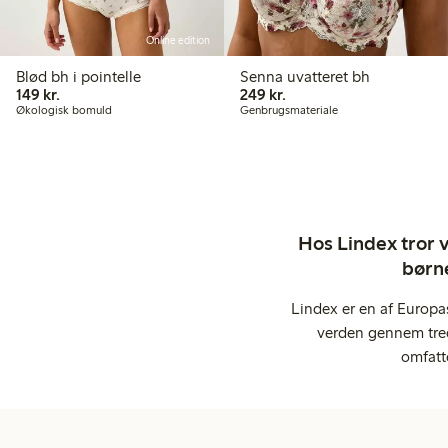
Online edition
Blød bh i pointelle
Senna uvatteret bh
149,00 kr.
249,00 kr.
149 kr.
249 kr.
Økologisk bomuld
Genbrugsmateriale
Hos Lindex tror vi
børne
Lindex er en af Europa
verden gennem tred
omfatt