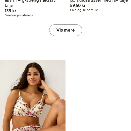
ella m – g-streng med lav
Bomuldstrusser med lav talje
59,50 kr.
talje
59,50 kr.
139,00 kr.
139 kr.
Økologisk bomuld
Genbrugsmateriale
Vis mere