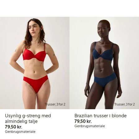
Trusser, 3 for 2
Trusser, 3 for 2
Usynlig g-streng med
Brazilian trusser i blonde
79,50 kr.
almindelig talje
79,50 kr.
79,50 kr.
79,50 kr.
Genbrugsmateriale
Genbrugsmateriale