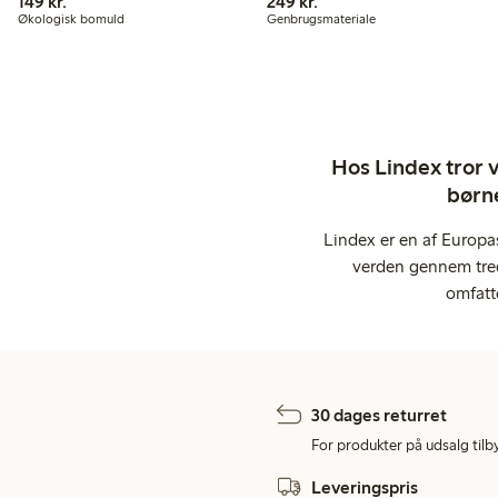
149,00 kr.
249,00 kr.
149 kr.
249 kr.
Økologisk bomuld
Genbrugsmateriale
Hos Lindex tror vi
børne
Lindex er en af Europa
verden gennem tred
omfatt
30 dages returret
For produkter på udsalg tilb
Leveringspris