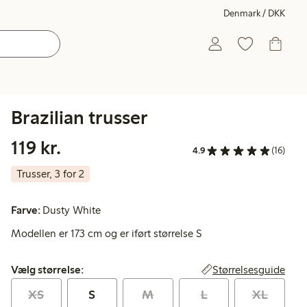
Denmark / DKK
Brazilian trusser
119,00 kr.
119 kr.
4.9
(16)
Trusser, 3 for 2
Farve:
Dusty White
Modellen er 173 cm og er iført størrelse S
Vælg størrelse:
Størrelsesguide
Vælg størrelse:
XS
S
M
L
XL