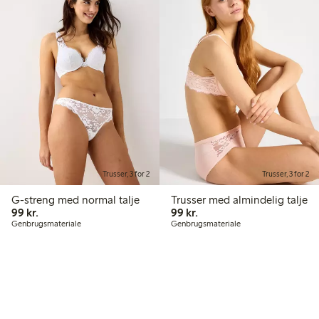
Trusser, 3 for 2
Trusser, 3 for 2
G-streng med normal talje
Trusser med almindelig talje
99,00 kr.
99,00 kr.
99 kr.
99 kr.
Genbrugsmateriale
Genbrugsmateriale