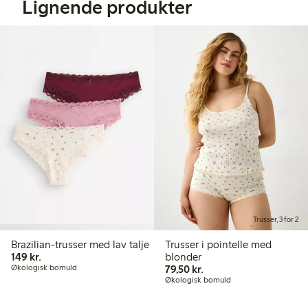
Lignende produkter
Trusser, 3 for 2
Brazilian-trusser med lav talje
Trusser i pointelle med
149,00 kr.
149 kr.
blonder
79,50 kr.
Økologisk bomuld
79,50 kr.
Økologisk bomuld