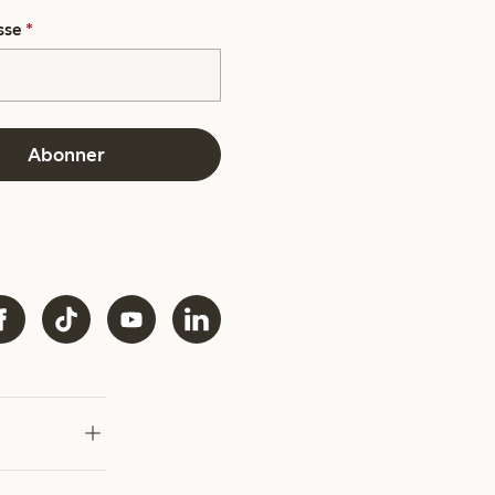
sse
*
Abonner