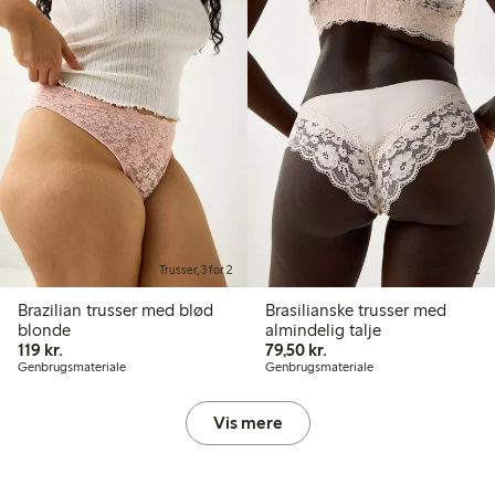
Trusser, 3 for 2
Trusser, 3 for 2
Brazilian trusser med blød
Brasilianske trusser med
blonde
almindelig talje
119,00 kr.
79,50 kr.
119 kr.
79,50 kr.
Genbrugsmateriale
Genbrugsmateriale
Vis mere