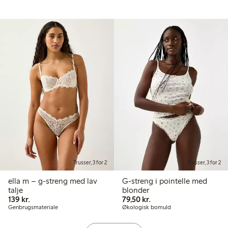
Trusser, 3 for 2
Trusser, 3 for 2
ella m – g-streng med lav
G-streng i pointelle med
talje
blonder
139,00 kr.
79,50 kr.
139 kr.
79,50 kr.
Genbrugsmateriale
Økologisk bomuld