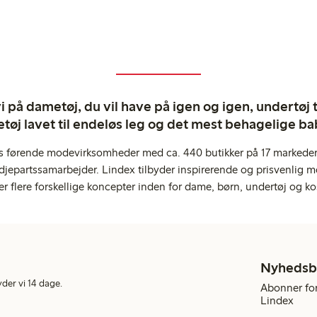
 på dametøj, du vil have på igen og igen, undertøj til
tøj lavet til endeløs leg og det mest behagelige ba
s førende modevirksomheder med ca. 440 butikker på 17 markeder,
jepartssamarbejder. Lindex tilbyder inspirerende og prisvenlig m
er flere forskellige koncepter inden for dame, børn, undertøj og ko
Nyhedsb
yder vi 14 dage.
Abonner for
Lindex