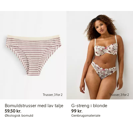
Trusser, 3 for 2
Trusser, 3 for 2
Bomuldstrusser med lav talje
G-streng i blonde
59,50 kr.
99,00 kr.
59,50 kr.
99 kr.
Økologisk bomuld
Genbrugsmateriale