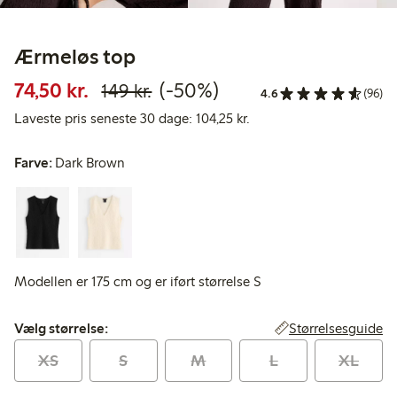
Ærmeløs top
Nedsat pris: 74,50 kr.
Normalpris: 149,00 kr.
50 % rabat
74,50 kr.
(-50%)
149 kr.
4.6
(96)
Laveste pris seneste 30 d
Laveste pris seneste 30 dage: 104,25 kr.
Farve:
Dark Brown
Modellen er 175 cm og er iført størrelse S
Vælg størrelse:
Størrelsesguide
Vælg størrelse:
XS
S
M
L
XL