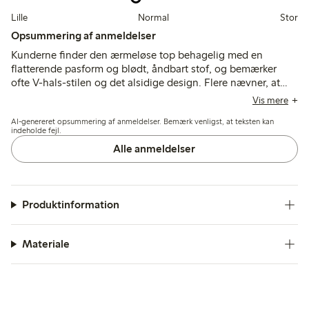
Lille
Normal
Stor
Opsummering af anmeldelser
Kunderne finder den ærmeløse top behagelig med en
flatterende pasform og blødt, åndbart stof, og bemærker
ofte V-hals-stilen og det alsidige design. Flere nævner, at
størrelsen er lille, og anbefaler at gå en størrelse op for en
Vis mere
løsere pasform, mens nogle få rapporterer bekymringer om
AI-genereret opsummering af anmeldelser. Bemærk venligst, at teksten kan
holdbarheden efter flere vaske.
indeholde fejl.
Alle anmeldelser
Produktinformation
Materiale