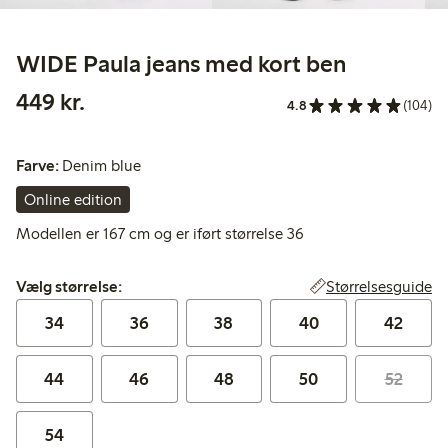
WIDE Paula jeans med kort ben
449,00 kr.
449 kr.
4.8
(104)
Farve:
Denim blue
Online edition
Modellen er 167 cm og er iført størrelse 36
Vælg størrelse:
Størrelsesguide
Vælg størrelse:
34
36
38
40
42
44
46
48
50
52
54