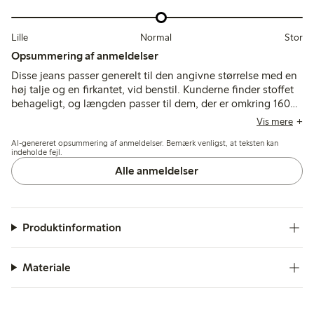
Lille
Normal
Stor
Opsummering af anmeldelser
Disse jeans passer generelt til den angivne størrelse med en
høj talje og en firkantet, vid benstil. Kunderne finder stoffet
behageligt, og længden passer til dem, der er omkring 160–
168 cm med kortere ben, selvom nogle kortere kunder
Vis mere
bemærker, at benene er en smule lange.
AI-genereret opsummering af anmeldelser. Bemærk venligst, at teksten kan
indeholde fejl.
Alle anmeldelser
Produktinformation
Materiale