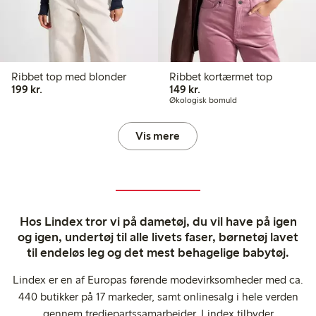
Ribbet top med blonder
Ribbet kortærmet top
199,00 kr.
149,00 kr.
199 kr.
149 kr.
Økologisk bomuld
Vis mere
Hos Lindex tror vi på dametøj, du vil have på igen
og igen, undertøj til alle livets faser, børnetøj lavet
til endeløs leg og det mest behagelige babytøj.
Lindex er en af Europas førende modevirksomheder med ca.
440 butikker på 17 markeder, samt onlinesalg i hele verden
gennem tredjepartssamarbejder. Lindex tilbyder