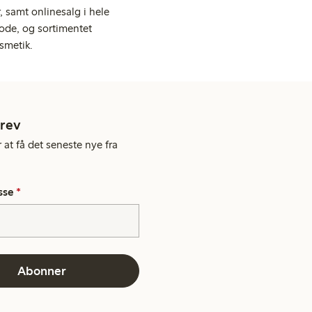
 samt onlinesalg i hele
ode, og sortimentet
smetik.
rev
 at få det seneste nye fra
sse
*
Abonner