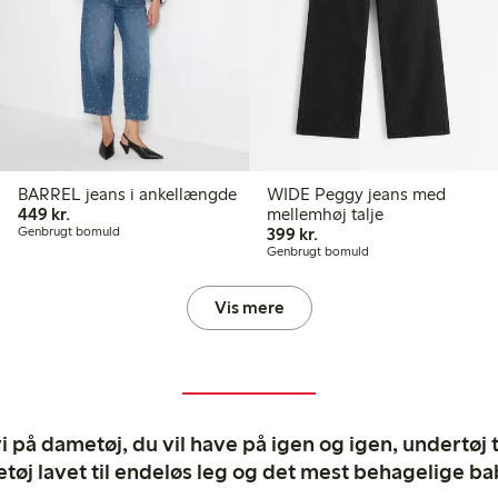
BARREL jeans i ankellængde
WIDE Peggy jeans med
449,00 kr.
449 kr.
mellemhøj talje
399,00 kr.
Genbrugt bomuld
399 kr.
Genbrugt bomuld
Vis mere
 på dametøj, du vil have på igen og igen, undertøj til
tøj lavet til endeløs leg og det mest behagelige ba