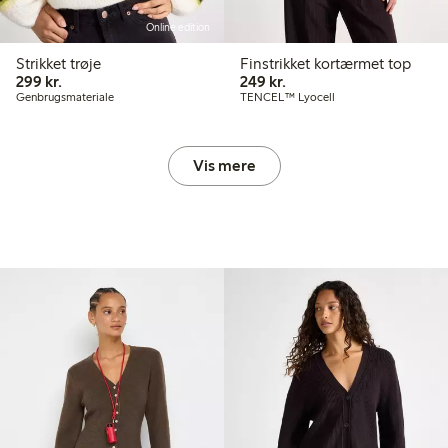
Online edition
Strikket trøje
Finstrikket kortærmet top
299,00 kr.
249,00 kr.
299 kr.
249 kr.
Genbrugsmateriale
TENCEL™ Lyocell
Vis mere