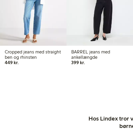
Cropped jeans med straight
BARREL jeans med
ben og rhinsten
ankellængde
449,00 kr.
399,00 kr.
449 kr.
399 kr.
Hos Lindex tror vi
børne