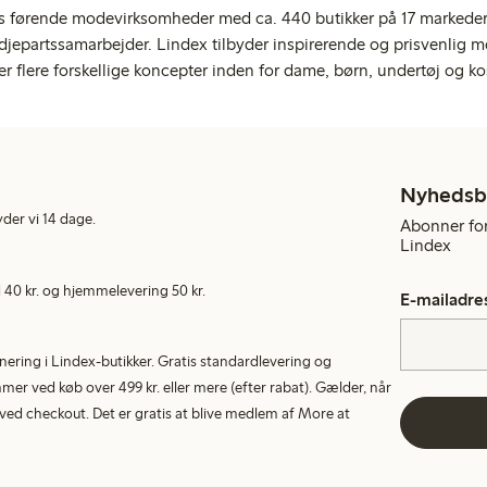
s førende modevirksomheder med ca. 440 butikker på 17 markeder,
jepartssamarbejder. Lindex tilbyder inspirerende og prisvenlig m
er flere forskellige koncepter inden for dame, børn, undertøj og ko
Nyhedsb
yder vi 14 dage.
Abonner for
Lindex
40 kr. og hjemmelevering 50 kr.
E-mailadre
rnering i Lindex-butikker. Gratis standardlevering og
r ved køb over 499 kr. eller mere (efter rabat). Gælder, når
ed checkout. Det er gratis at blive medlem af More at