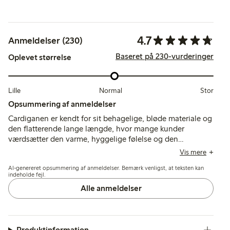
4.7
Anmeldelser (230)
Baseret på 230-vurderinger
Oplevet størrelse
Lille
Normal
Stor
Opsummering af anmeldelser
Cardiganen er kendt for sit behagelige, bløde materiale og
den flatterende lange længde, hvor mange kunder
værdsætter den varme, hyggelige følelse og den
størrelsesægte pasform. Nogle nævner fnug og mindre
Vis mere
uldtab efter et par gange brug, men overordnet lever
AI-genereret opsummering af anmeldelser. Bemærk venligst, at teksten kan
farven og stilen op til forventningerne.
indeholde fejl.
Alle anmeldelser
Produktinformation