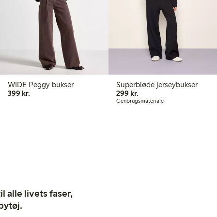
WIDE Peggy bukser
Superbløde jerseybukser
399,00 kr.
299,00 kr.
399 kr.
299 kr.
Genbrugsmateriale
 alle livets faser,
bytøj.