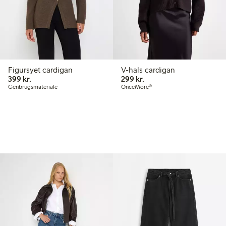
Figursyet cardigan
V-hals cardigan
399,00 kr.
299,00 kr.
399 kr.
299 kr.
Genbrugsmateriale
OnceMore®