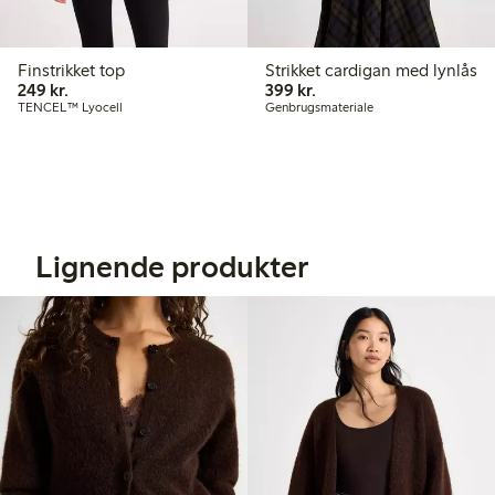
Finstrikket top
Strikket cardigan med lynlås
249,00 kr.
399,00 kr.
249 kr.
399 kr.
TENCEL™ Lyocell
Genbrugsmateriale
Lignende produkter