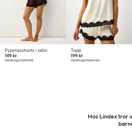
Online edition
Pyjamasshorts i satin
Topp
149,00 kr.
199,00 kr.
149 kr.
199 kr.
Genbrugsmateriale
Genbrugsmateriale
Hos Lindex tror vi
børne