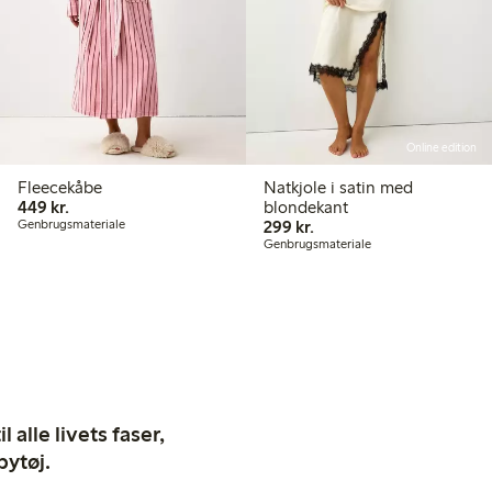
Online edition
Fleecekåbe
Natkjole i satin med
449,00 kr.
449 kr.
blondekant
299,00 kr.
Genbrugsmateriale
299 kr.
Genbrugsmateriale
 alle livets faser,
bytøj.