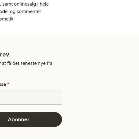
 samt onlinesalg i hele
ode, og sortimentet
smetik.
rev
 at få det seneste nye fra
sse
*
Abonner