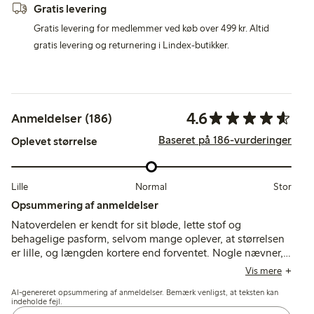
Gratis levering
Gratis levering for medlemmer ved køb over 499 kr. Altid
gratis levering og returnering i Lindex-butikker.
4.6
Anmeldelser (186)
Baseret på 186-vurderinger
Oplevet størrelse
Lille
Normal
Stor
Opsummering af anmeldelser
Natoverdelen er kendt for sit bløde, lette stof og
behagelige pasform, selvom mange oplever, at størrelsen
er lille, og længden kortere end forventet. Nogle nævner,
at tøjet mister formen og bliver udstrakt efter vask, med
Vis mere
lejlighedsvise bekymringer om gennemsigtighed og
AI-genereret opsummering af anmeldelser. Bemærk venligst, at teksten kan
stroppernes længde.
indeholde fejl.