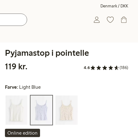
Denmark / DKK
Pyjamastop i pointelle
119,00 kr.
119 kr.
4.6
(186)
Farve:
Light Blue
Online edition