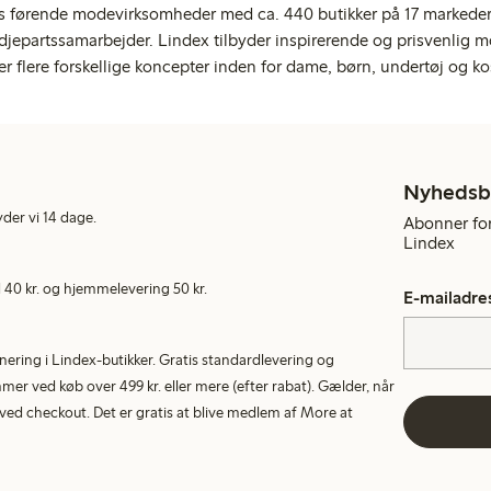
s førende modevirksomheder med ca. 440 butikker på 17 markeder,
jepartssamarbejder. Lindex tilbyder inspirerende og prisvenlig m
er flere forskellige koncepter inden for dame, børn, undertøj og ko
Nyhedsb
yder vi 14 dage.
Abonner for
Lindex
40 kr. og hjemmelevering 50 kr.
E-mailadre
rnering i Lindex-butikker. Gratis standardlevering og
r ved køb over 499 kr. eller mere (efter rabat). Gælder, når
ed checkout. Det er gratis at blive medlem af More at