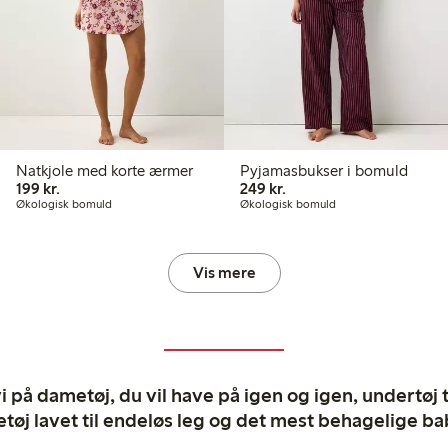
Natkjole med korte ærmer
Pyjamasbukser i bomuld
199,00 kr.
249,00 kr.
199 kr.
249 kr.
Økologisk bomuld
Økologisk bomuld
Vis mere
 på dametøj, du vil have på igen og igen, undertøj til
tøj lavet til endeløs leg og det mest behagelige ba