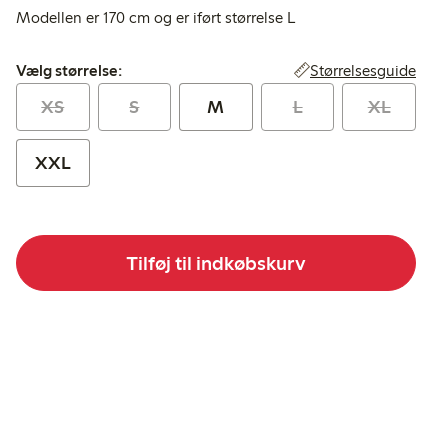
Modellen er 170 cm og er iført størrelse L
Vælg størrelse:
Størrelsesguide
Vælg størrelse:
XS
S
M
L
XL
XXL
Tilføj til indkøbskurv