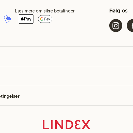
Følg os
Læs mere om sikre betalinger
etingelser