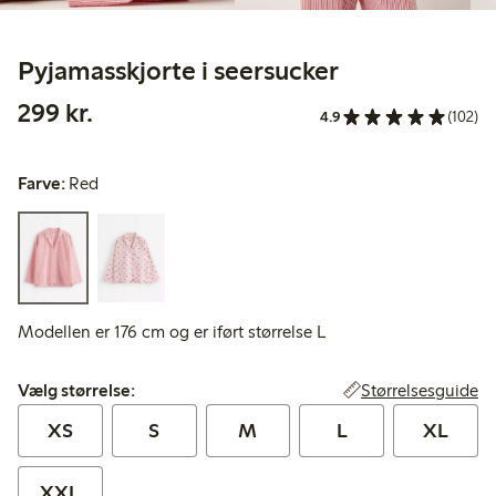
Pyjamasskjorte i seersucker
299,00 kr.
299 kr.
4.9
(102)
Farve:
Red
Modellen er 176 cm og er iført størrelse L
Vælg størrelse:
Størrelsesguide
Vælg størrelse:
XS
S
M
L
XL
XXL