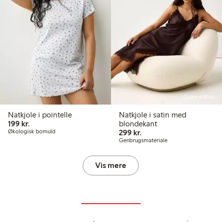
Online edition
Natkjole i pointelle
Natkjole i satin med
199,00 kr.
199 kr.
blondekant
299,00 kr.
Økologisk bomuld
299 kr.
Genbrugsmateriale
Vis mere