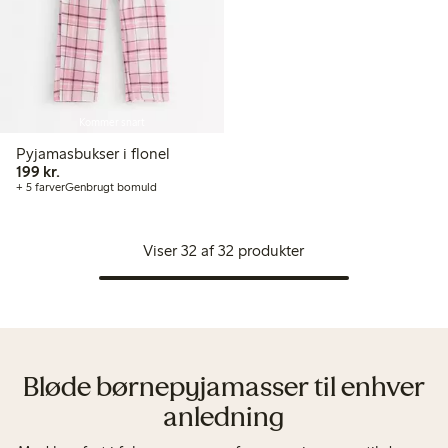
Kommer snart
Pyjamasbukser i flonel
199,00 kr.
199 kr.
+ 5 farver
Genbrugt bomuld
Viser 32 af 32 produkter
Bløde børnepyjamasser til enhver
anledning