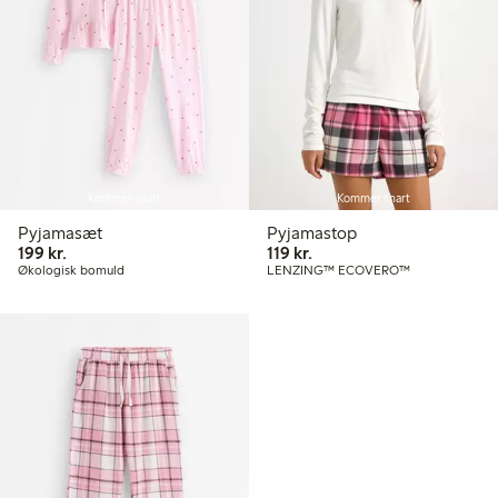
Kommer snart
Kommer snart
Pyjamasæt
Pyjamastop
199,00 kr.
119,00 kr.
199 kr.
119 kr.
Økologisk bomuld
LENZING™ ECOVERO™