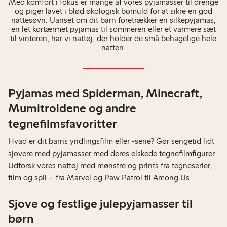
Med komfort i fokus er mange af vores pyjamasser til drenge
og piger lavet i blød økologisk bomuld for at sikre en god
nattesøvn. Uanset om dit barn foretrækker en silkepyjamas,
en let kortærmet pyjamas til sommeren eller et varmere sæt
til vinteren, har vi nattøj, der holder de små behagelige hele
natten.
Pyjamas med Spiderman, Minecraft,
Mumitroldene og andre
tegnefilmsfavoritter
Hvad er dit barns yndlingsfilm eller -serie? Gør sengetid lidt
sjovere med pyjamasser med deres elskede tegnefilmfigurer.
Udforsk vores nattøj med mønstre og prints fra tegneserier,
film og spil – fra Marvel og Paw Patrol til Among Us.
Sjove og festlige julepyjamasser til
børn