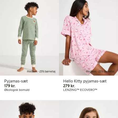
Medlem: -25% børnetøj
Medlem: -25% børnetøj
Pyjamas-sæt
Hello Kitty pyjamas-sæt
179,00 kr.
279,00 kr.
179 kr.
279 kr.
Økologisk bomuld
LENZING™ ECOVERO™