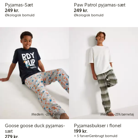
Pyjamas-Sæt
Paw Patrol pyjamas-sæt
249,00 kr.
249,00 kr.
249 kr.
249 kr.
Økologisk bomuld
Økologisk bomuld
Medlem: -25% børnetøj
Medlem: -25% børnetøj
Goose goose duck pyjamas-
Pyjamasbukser i flonel
199,00 kr.
sæt
199 kr.
279,00 kr.
279 kr.
+ 5 farver
Genbrugt bomuld