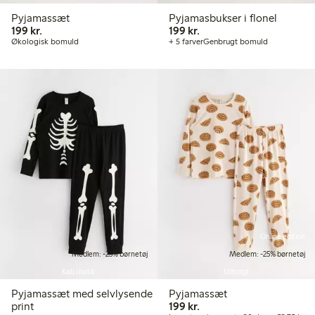
Pyjamassæt
Pyjamasbukser i flonel
199,00 kr.
199,00 kr.
199 kr.
199 kr.
Økologisk bomuld
+ 5 farver
Genbrugt bomuld
Online edition
Medlem: -25% børnetøj
Medlem: -25% børnetøj
Køb i butik
Udsolgt
Pyjamassæt med selvlysende
Pyjamassæt
199,00 kr.
print
199 kr.