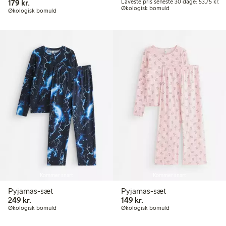
179,00 kr.
La
179 kr.
Laveste pris seneste 30 dage: 53,75 kr.
Økologisk bomuld
Økologisk bomuld
Kommer snart
Kommer snart
Pyjamas-sæt
Pyjamas-sæt
249,00 kr.
149,00 kr.
249 kr.
149 kr.
Økologisk bomuld
Økologisk bomuld