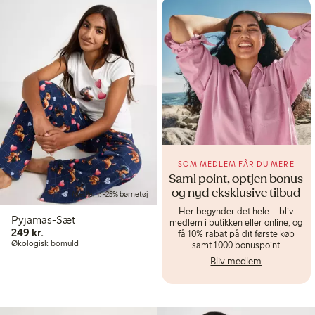
SOM MEDLEM FÅR DU MERE
Saml point, optjen bonus
og nyd eksklusive tilbud
Medlem: -25% børnetøj
Her begynder det hele – bliv
Pyjamas-Sæt
medlem i butikken eller online, og
249,00 kr.
249 kr.
få 10% rabat på dit første køb
Økologisk bomuld
samt 1.000 bonuspoint
Bliv medlem