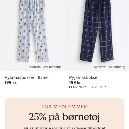
Medlem: -25% børnetøj
Medlem: -25% børnetøj
Pyjamasbukser i flanel
Pyjamasbukser
199,00 kr.
199,00 kr.
199 kr.
199 kr.
LENZING™ ECOVERO™
FOR MEDLEMMER
25% på børnetøj
Husk at logge ind for at aktivere tilbuddet