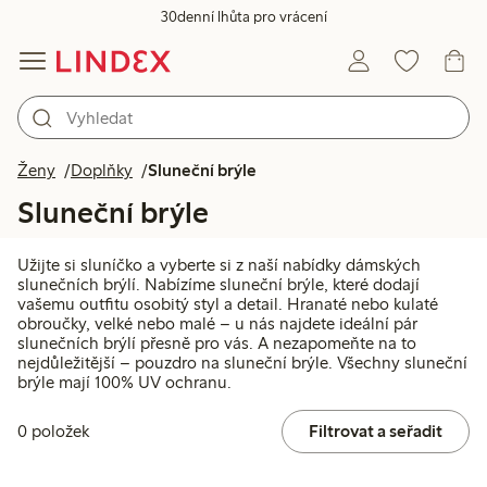
30denní lhůta pro vrácení
Ženy
Doplňky
Sluneční brýle
Sluneční brýle
Užijte si sluníčko a vyberte si z naší nabídky dámských
slunečních brýlí. Nabízíme sluneční brýle, které dodají
vašemu outfitu osobitý styl a detail. Hranaté nebo kulaté
obroučky, velké nebo malé – u nás najdete ideální pár
slunečních brýlí přesně pro vás. A nezapomeňte na to
nejdůležitější – pouzdro na sluneční brýle. Všechny sluneční
brýle mají 100% UV ochranu.
0 položek
Filtrovat a seřadit