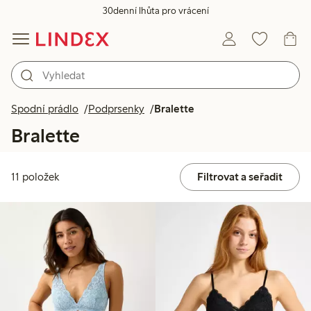
30denní lhůta pro vrácení
Spodní prádlo
Podprsenky
Bralette
Bralette
11 položek
Filtrovat a seřadit