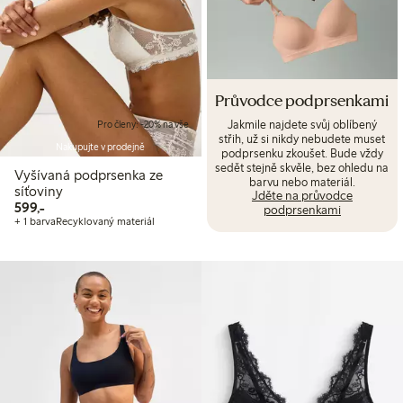
Průvodce podprsenkami
Jakmile najdete svůj oblíbený
Pro členy: -20% na vše
střih, už si nikdy nebudete muset
Nakupujte v prodejně
podprsenku zkoušet. Bude vždy
sedět stejně skvěle, bez ohledu na
Vyšívaná podprsenka ze
barvu nebo materiál.
síťoviny
Jděte na průvodce
599,00 Kč
599,-
podprsenkami
+ 1 barva
Recyklovaný materiál