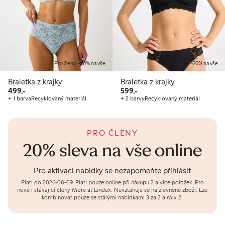
Pro členy: -20% na vše
Pro členy: -20% na vše
Braletka z krajky
Braletka z krajky
499,00 Kč
599,00 Kč
499,-
599,-
+ 1 barva
Recyklovaný materiál
+ 2 barvy
Recyklovaný materiál
PRO ČLENY
20% sleva na vše online
Pro aktivaci nabídky se nezapomeňte přihlásit
Platí do 2026-08-09.
Platí pouze online při nákupu 2 a více položek. Pro
nové i stávající členy More at Lindex. Nevztahuje se na zlevněné zboží. Lze
kombinovat pouze se stálými nabídkami 3 za 2 a Mix 2.