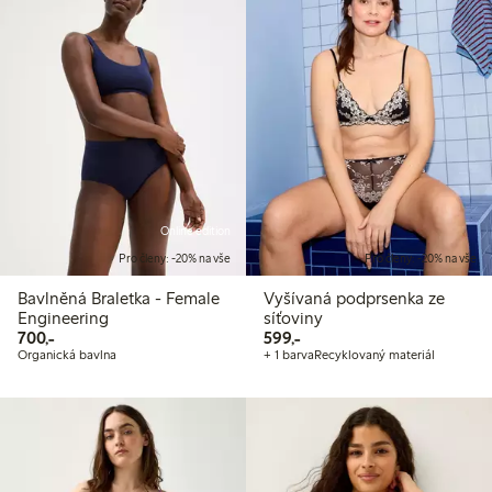
Online edition
Pro členy: -20% na vše
Pro členy: -20% na vše
Bavlněná Braletka - Female
Vyšívaná podprsenka ze
Engineering
síťoviny
700,00 Kč
599,00 Kč
700,-
599,-
Organická bavlna
+ 1 barva
Recyklovaný materiál