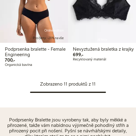
Online edition
Pro členy: -20% na vše
Již brzy
Podprsenka bralette - Female
Nevyztužená braletka z krajky
699,00 Kč
Engineering
699,-
700,00 Kč
700,-
Recyklovaný materiál
Organická bavlna
Zobrazeno 11 produktů z 11
Podprsenky Bralette jsou vyrobeny tak, aby byly měkké a
přirozené, takže vám nabídnou výjimečně pohodlný střih a
přirozený pocit při nošení. Pyšní se návrhářskými detaily,