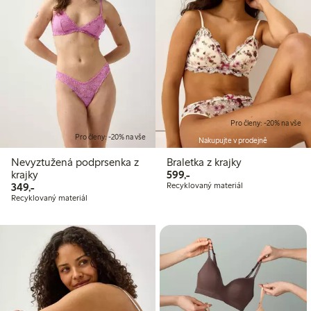
Pro členy: -20% na vše
Pro členy: -20% na vše
Nakupujte v prodejně
Nevyztužená podprsenka z
Braletka z krajky
599,00 Kč
krajky
599,-
349,00 Kč
349,-
Recyklovaný materiál
Recyklovaný materiál