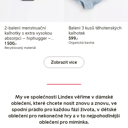
2-balení menstruační
Balení 3 kusů těhotenských
kalhotky s extra vysokou
kalhotek
599,00 Kč
absorpcí – hiphugger –
599,-
1 500,00 Kč
Female Engineering
1 500,-
Organická bavlna
Recyklovaný materiál
Zobrazit více
My ve společnosti Lindex věříme v dámské
oblečení, které chcete nosit znovu a znovu, ve
spodní prádlo pro každou fázi života, v dětské
oblečení pro nekonečné hry a v to nejpohodlnější
oblečení pro miminka.