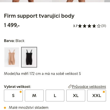
Firm support tvarující body
1 499,00 Kč
1 499,-
3.7
(31)
Barva:
Black
Model/ka měří 172 cm a má na sobě velikost S
Vybrat velikost:
Průvodce velikostmi
Vybrat velikost:
S
M
L
XL
XXL
Malé množství skladem