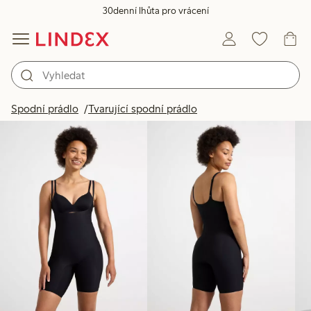
30denní lhůta pro vrácení
Produkty na obrázku
Spodní prádlo
Tvarující spodní prádlo