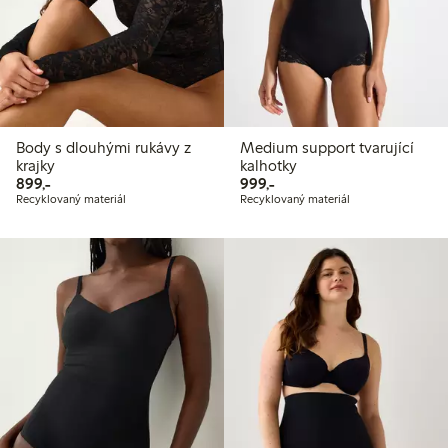
Body s dlouhými rukávy z
Medium support tvarující
krajky
kalhotky
899,00 Kč
999,00 Kč
899,-
999,-
Recyklovaný materiál
Recyklovaný materiál