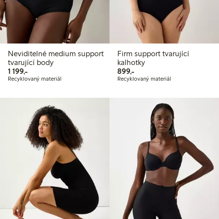
Neviditelné medium support
Firm support tvarující
tvarující body
kalhotky
1 199,00 Kč
899,00 Kč
1 199,-
899,-
Recyklovaný materiál
Recyklovaný materiál