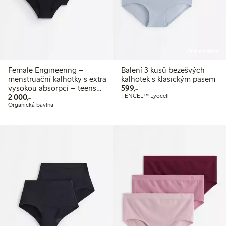
Online edition
Female Engineering –
Balení 3 kusů bezešvých
menstruační kalhotky s extra
kalhotek s klasickým pasem
599,00 Kč
vysokou absorpcí – teens
599,-
2 000,00 Kč
hiphugger balení 3 kusů
2 000,-
TENCEL™ Lyocell
Organická bavlna