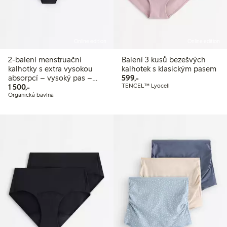
Online edition
Online edition
2-balení menstruační
Balení 3 kusů bezešvých
kalhotky s extra vysokou
kalhotek s klasickým pasem
599,00 Kč
absorpcí – vysoký pas –
599,-
1 500,00 Kč
Female Engineering
1 500,-
TENCEL™ Lyocell
Organická bavlna