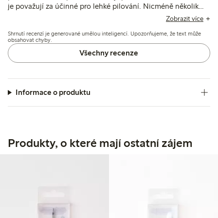
je považují za účinné pro lehké pilování. Nicméně několik
zákazníků uvádí problémy s odolností, slabými pilníkovými
Zobrazit více
plochami a tloušťkou, což ovlivňuje výkon a životnost.
Shrnutí recenzí je generované umělou inteligencí. Upozorňujeme, že text může
obsahovat chyby.
Všechny recenze
Informace o produktu
Produkty, o které mají ostatní zájem