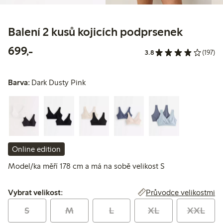
Balení 2 kusů kojicích podprsenek
699,00 Kč
699,-
3.8
(197)
Barva:
Dark Dusty Pink
Online edition
Model/ka měří 178 cm a má na sobě velikost S
Vybrat velikost:
Průvodce velikostmi
Vybrat velikost:
S
M
L
XL
XXL