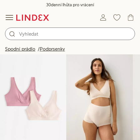
30denní lhůta pro vrácení
Produkty na obrázku
Spodní prádlo
Podprsenky