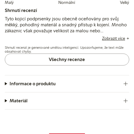
Malý
Normální
Velký
Shrnutí recenzí
Tyto kojicí podprsenky jsou obecně oceňovány pro svůj
měkký, pohodlný materiál a snadný přístup k kojení. Mnoho
zákaznic však považuje velikost za malou nebo
nekonzistentní, popruhy jsou často nepolohovatelné a
Zobrazit více
sklouzávají, což vede k omezené podpoře a občasnému
Shrnutí recenzí je generované umělou inteligencí. Upozorňujeme, že text může
posunu prsou během nošení.
obsahovat chyby.
Všechny recenze
Informace o produktu
Materiál