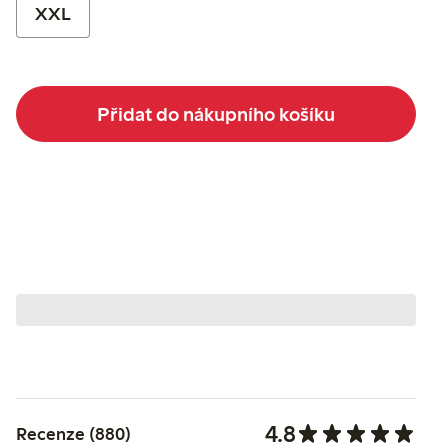
XXL
Přidat do nákupního košíku
4.8
Recenze (880)