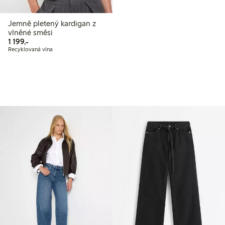
Jemně pletený kardigan z
vlněné směsi
1 199,00 Kč
1 199,-
Recyklovaná vlna