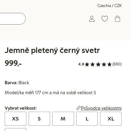
Czechia / CZK
Jemně pletený černý svetr
999,00 Kč
999,-
4.8
(880)
Barva:
Black
Model/ka měří 177 cm a má na sobě velikost S
Vybrat velikost:
Průvodce velikostmi
Vybrat velikost:
XS
S
M
L
XL