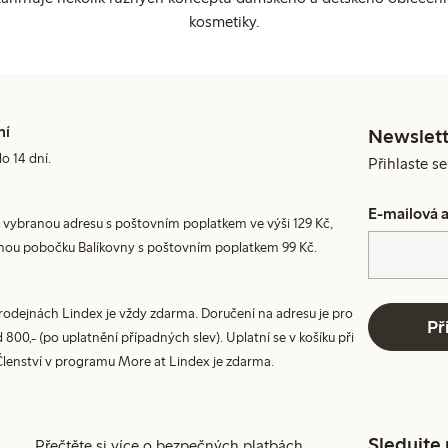
kosmetiky.
ní
Newslett
do 14 dní.
Přihlaste s
E-mailová 
 vybranou adresu s poštovním poplatkem ve výši 129 Kč,
nou pobočku Balíkovny s poštovním poplatkem 99 Kč.
prodejnách Lindex je vždy zdarma. Doručení na adresu je pro
Př
800,- (po uplatnění případných slev). Uplatní se v košíku při
Členství v programu More at Lindex je zdarma.
Sledujte
Přečtěte si více o bezpečných platbách