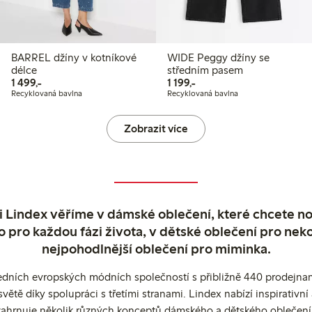
BARREL džíny v kotníkové
WIDE Peggy džíny se
délce
středním pasem
1 499,00 Kč
1 199,00 Kč
1 499,-
1 199,-
Recyklovaná bavlna
Recyklovaná bavlna
Zobrazit více
 Lindex věříme v dámské oblečení, které chcete no
o pro každou fázi života, v dětské oblečení pro neko
nejpohodlnější oblečení pro miminka.
edních evropských módních společností s přibližně 440 prodejnami
ětě díky spolupráci s třetími stranami. Lindex nabízí inspirativ
ahrnuje několik různých konceptů dámského a dětského oblečení