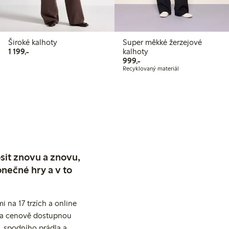
Široké kalhoty
Super měkké žerzejové
1 199,00 Kč
1 199,-
kalhoty
999,00 Kč
999,-
Recyklovaný materiál
sit znovu a znovu,
nečné hry a v to
 na 17 trzích a online
ní a cenově dostupnou
, spodního prádla a