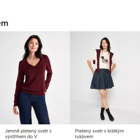
jem
Jemně pletený svetr s
Pletený svetr s krátkým
výstřihem do V
rukávem