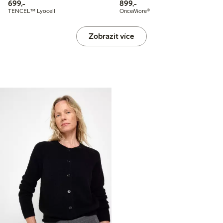
699,00 Kč
899,00 Kč
699,-
899,-
TENCEL™ Lyocell
OnceMore®
Zobrazit více