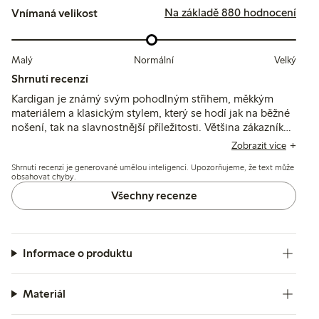
Na základě 880 hodnocení
Vnímaná velikost
Malý
Normální
Velký
Shrnutí recenzí
Kardigan je známý svým pohodlným střihem, měkkým
materiálem a klasickým stylem, který se hodí jak na běžné
nošení, tak na slavnostnější příležitosti. Většina zákazníků
považuje velikost za odpovídající, i když někteří
Zobrazit více
doporučují zvolit o číslo větší pro volnější střih; látka si po
Shrnutí recenzí je generované umělou inteligencí. Upozorňujeme, že text může
praní dobře udržuje kvalitu i barvu.
obsahovat chyby.
Všechny recenze
Informace o produktu
Materiál