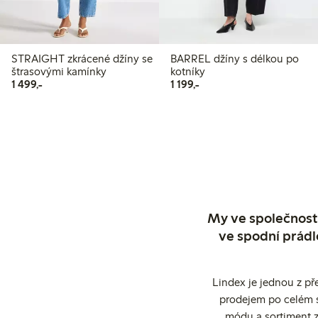
STRAIGHT zkrácené džíny se
BARREL džíny s délkou po
štrasovými kamínky
kotníky
1 499,00 Kč
1 199,00 Kč
1 499,-
1 199,-
My ve společnosti
ve spodní prádl
Lindex je jednou z př
prodejem po celém sv
módu a sortiment z