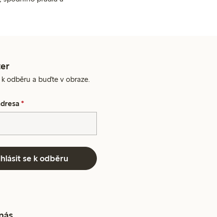
er
e k odběru a buďte v obraze.
adresa
*
ihlásit se k odběru
 nás