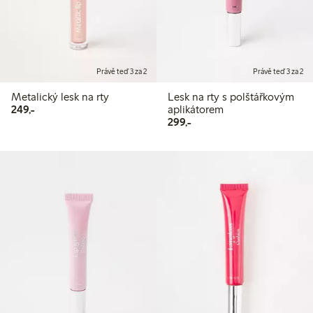
Právě teď 3 za 2
Právě teď 3 za 2
Metalický lesk na rty
Lesk na rty s polštářkovým
249,00 Kč
249,-
aplikátorem
299,00 Kč
299,-