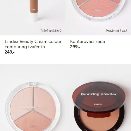
Právě teď 3 za 2
Právě teď 3 za 2
Lindex Beauty Cream colour
Konturovací sada
299,00 Kč
contouring tvářenka
299,-
249,00 Kč
249,-