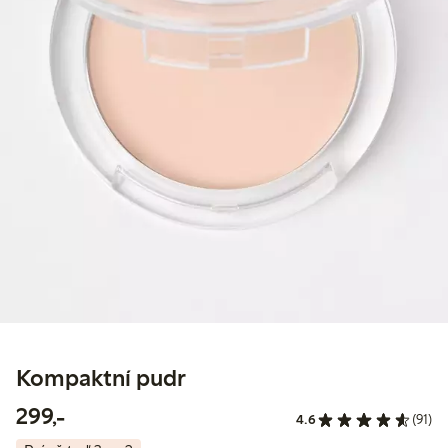
Kompaktní pudr
299,00 Kč
299,-
4.6
(91)