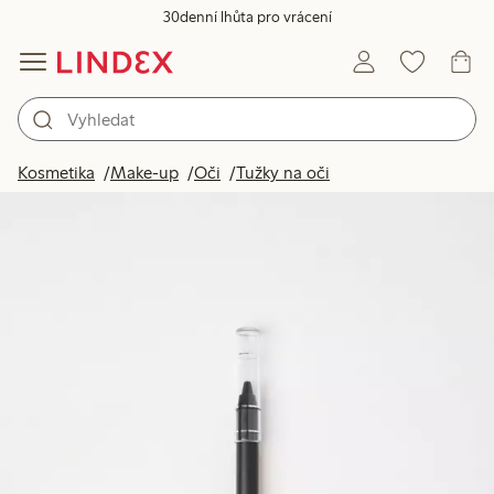
30denní lhůta pro vrácení
Kosmetika
Make-up
Oči
Tužky na oči