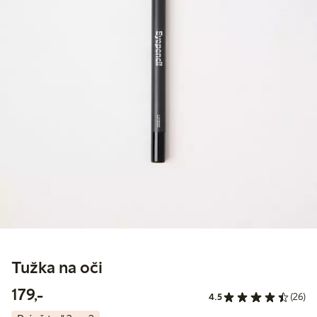
Tužka na oči
179,00 Kč
179,-
4.5
(26)