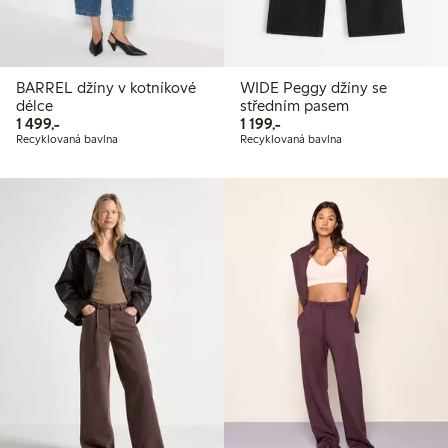
BARREL džíny v kotníkové
WIDE Peggy džíny se
délce
středním pasem
1 499,00 Kč
1 199,00 Kč
1 499,-
1 199,-
Recyklovaná bavlna
Recyklovaná bavlna