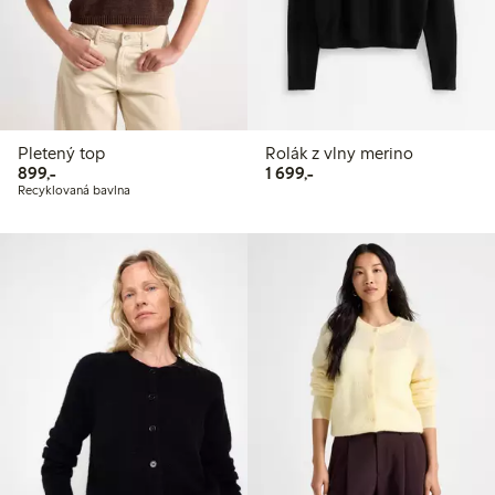
Pletený top
Rolák z vlny merino
899,00 Kč
1 699,00 Kč
899,-
1 699,-
Recyklovaná bavlna