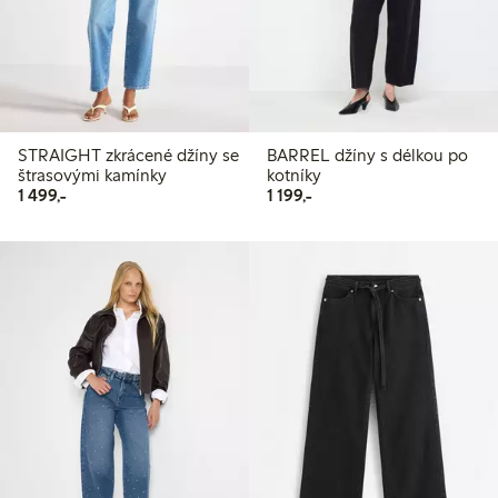
STRAIGHT zkrácené džíny se
BARREL džíny s délkou po
štrasovými kamínky
kotníky
1 499,00 Kč
1 199,00 Kč
1 499,-
1 199,-