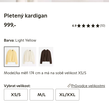
Pletený kardigan
999,00 Kč
999,-
4.9
(10)
Barva:
Light Yellow
Model/ka měří 174 cm a má na sobě velikost XS/S
Vybrat velikost:
Průvodce velikostmi
Vybrat velikost:
XS/S
M/L
XL/XXL