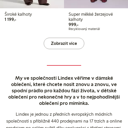
Široké kalhoty
Super měkké žerzejové
1 199,00 Kč
1 199,-
kalhoty
999,00 Kč
999,-
Recyklovaný materiál
Zobrazit více
My ve společnosti Lindex věříme v dámské
oblečení, které chcete nosit znovu a znovu, ve
spodní prádlo pro každou fázi života, v dětské
oblečení pro nekonečné hry a v to nejpohodlnější
oblečení pro miminka.
Lindex je jednou z předních evropských módních
společností s přibližně 440 prodejnami na 17 trzích a online
prodejem po celém světě díky spolupráci s třetími stranami.