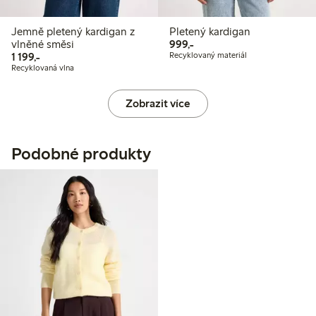
Jemně pletený kardigan z
Pletený kardigan
999,00 Kč
vlněné směsi
999,-
1 199,00 Kč
1 199,-
Recyklovaný materiál
Recyklovaná vlna
Zobrazit více
Podobné produkty