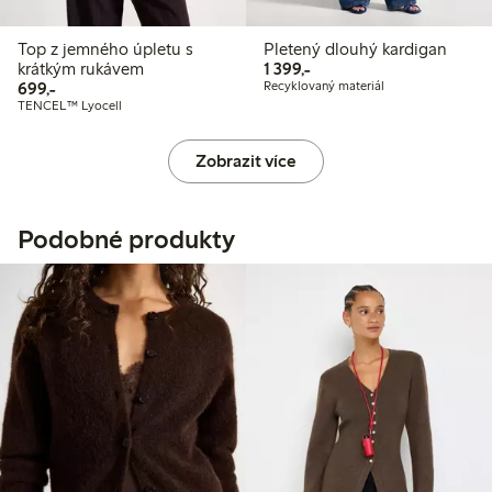
Top z jemného úpletu s
Pletený dlouhý kardigan
1 399,00 Kč
krátkým rukávem
1 399,-
699,00 Kč
699,-
Recyklovaný materiál
TENCEL™ Lyocell
Zobrazit více
Podobné produkty