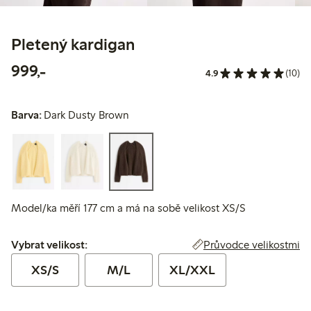
Pletený kardigan
999,00 Kč
999,-
4.9
(10)
Barva:
Dark Dusty Brown
Model/ka měří 177 cm a má na sobě velikost XS/S
Vybrat velikost:
Průvodce velikostmi
Vybrat velikost:
XS/S
M/L
XL/XXL