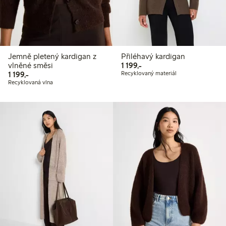
Jemně pletený kardigan z
Přiléhavý kardigan
1 199,00 Kč
vlněné směsi
1 199,-
1 199,00 Kč
1 199,-
Recyklovaný materiál
Recyklovaná vlna