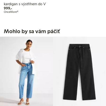
kardigan s výstřihem do V
999,00 Kč
999,-
OnceMore®
Mohlo by sa vám páčiť