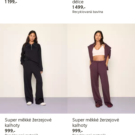
1 199,00 Kč
1 199,-
délce
1 499,00 Kč
1 499,-
Recyklovaná bavlna
Super měkké žerzejové
Super měkké žerzejové
kalhoty
kalhoty
999,00 Kč
999,00 Kč
999,-
999,-