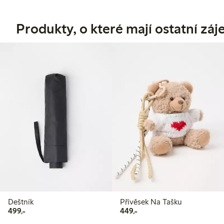
Produkty, o které mají ostatní zá
Deštník
Přívěsek Na Tašku
499,00 Kč
449,00 Kč
499,-
449,-