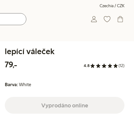
Czechia / CZK
lepící váleček
79,00 Kč
79,-
4.8
(12)
Barva:
White
Vyprodáno online