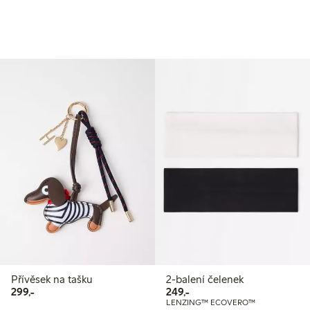
Přívěsek na tašku
2-balení čelenek
299,00 Kč
249,00 Kč
299,-
249,-
LENZING™ ECOVERO™