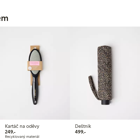
jem
Kartáč na oděvy
Deštník
249,00 Kč
499,00 Kč
249,-
499,-
Recyklovaný materiál