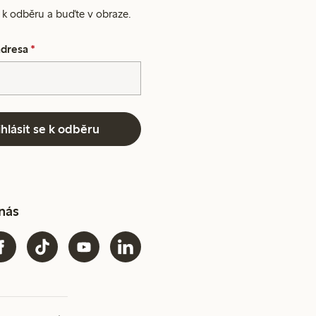
e k odběru a buďte v obraze.
adresa
*
ihlásit se k odběru
 nás