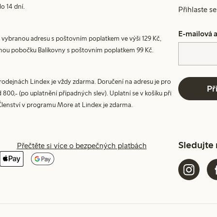
do 14 dní.
Přihlaste s
E-mailová 
 vybranou adresu s poštovním poplatkem ve výši 129 Kč,
nou pobočku Balíkovny s poštovním poplatkem 99 Kč.
prodejnách Lindex je vždy zdarma. Doručení na adresu je pro
Př
800,- (po uplatnění případných slev). Uplatní se v košíku při
Členství v programu More at Lindex je zdarma.
Sledujte
Přečtěte si více o bezpečných platbách