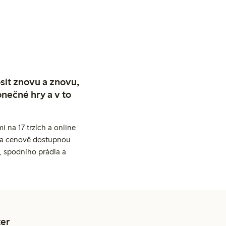
sit znovu a znovu,
nečné hry a v to
 na 17 trzích a online
ní a cenově dostupnou
, spodního prádla a
er