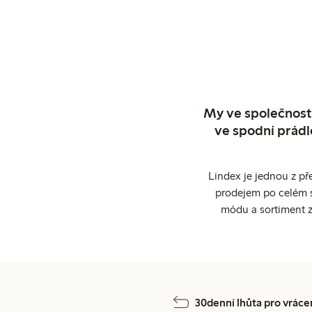
My ve společnosti
ve spodní prádl
Lindex je jednou z př
prodejem po celém sv
módu a sortiment z
30denní lhůta pro vráce