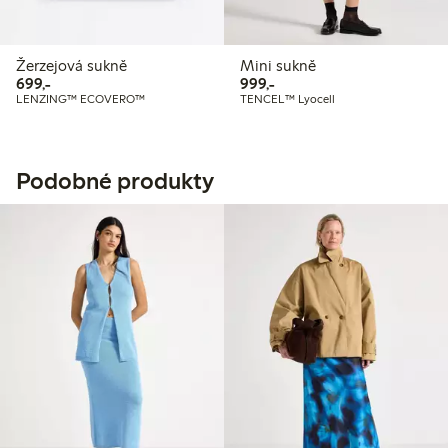
Žerzejová sukně
Mini sukně
699,00 Kč
999,00 Kč
699,-
999,-
LENZING™ ECOVERO™
TENCEL™ Lyocell
Podobné produkty