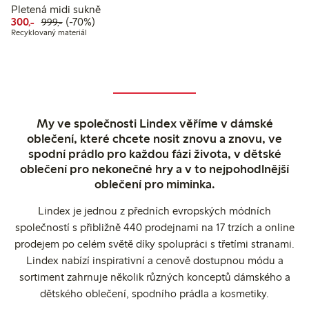
Pletená midi sukně
Snížená cena: 300,00 Kč
Běžná cena: 999,00 Kč
70% sleva
300,-
(-70%)
999,-
Recyklovaný materiál
My ve společnosti Lindex věříme v dámské
oblečení, které chcete nosit znovu a znovu, ve
spodní prádlo pro každou fázi života, v dětské
oblečení pro nekonečné hry a v to nejpohodlnější
oblečení pro miminka.
Lindex je jednou z předních evropských módních
společností s přibližně 440 prodejnami na 17 trzích a online
prodejem po celém světě díky spolupráci s třetími stranami.
Lindex nabízí inspirativní a cenově dostupnou módu a
sortiment zahrnuje několik různých konceptů dámského a
dětského oblečení, spodního prádla a kosmetiky.