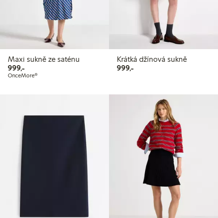
Maxi sukně ze saténu
Krátká džínová sukně
999,00 Kč
999,00 Kč
999,-
999,-
OnceMore®