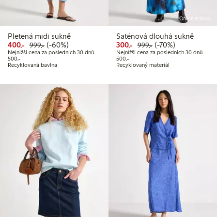
Online edition
Pletená midi sukně
Saténová dlouhá sukně
Snížená cena: 400,00 Kč
Běžná cena: 999,00 Kč
60% sleva
Snížená cena: 300,00 Kč
Běžná cena: 999,00
70% sleva
400,-
(-60%)
300,-
(-70%)
999,-
999,-
Nejnižší cena za posledních 30 dnů:
Nejnižší cena za posledních 30 dnů:
Nejnižší cena za posledních 30 dnů: 500,00 Kč
Nejnižší cena za posledních 30 dnů
500,-
500,-
Recyklovaná bavlna
Recyklovaný materiál