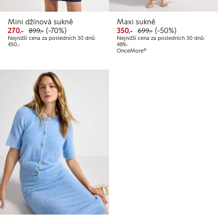
Mini džínová sukně
Maxi sukně
Snížená cena: 270,00 Kč
Běžná cena: 899,00 Kč
70% sleva
Snížená cena: 350,00 Kč
Běžná cena: 699,00
50% sleva
270,-
(-70%)
350,-
(-50%)
899,-
699,-
Nejnižší cena za posledních 30 dnů:
Nejnižší cena za posledních 30 dnů:
Nejnižší cena za posledních 30 dnů: 450,00 Kč
Nejnižší cena za posledních 30 dnů:
450,-
489,-
OnceMore®