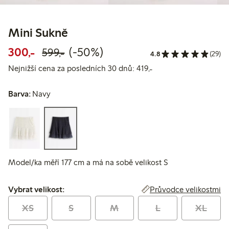
Mini Sukně
Snížená cena: 300,00 Kč
Běžná cena: 599,00 Kč
50% sleva
300,-
(-50%)
599,-
4.8
(29)
Nejnižší cena za posl
Nejnižší cena za posledních 30 dnů: 419,-
Barva:
Navy
Model/ka měří 177 cm a má na sobě velikost S
Vybrat velikost:
Průvodce velikostmi
Vybrat velikost:
XS
S
M
L
XL