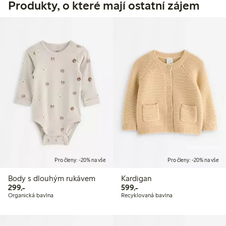
Produkty, o které mají ostatní zájem
Online edition
Pro členy: -20% na vše
Pro členy: -20% na vše
Body s dlouhým rukávem
Kardigan
299,00 Kč
599,00 Kč
299,-
599,-
Organická bavlna
Recyklovaná bavlna