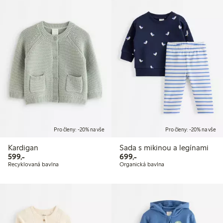
Pro členy: -20% na vše
Pro členy: -20% na vše
Kardigan
Sada s mikinou a legínami
599,00 Kč
699,00 Kč
599,-
699,-
Recyklovaná bavlna
Organická bavlna