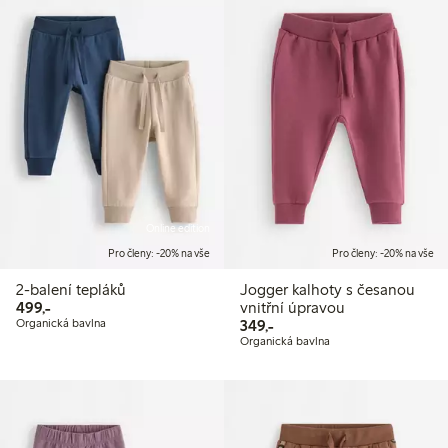
Online edition
Pro členy: -20% na vše
Pro členy: -20% na vše
2-balení tepláků
Jogger kalhoty s česanou
499,00 Kč
499,-
vnitřní úpravou
349,00 Kč
Organická bavlna
349,-
Organická bavlna