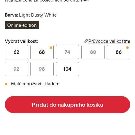
Barva:
Light Dusty White
Online edition
Vybrat velikost:
Průvodce velikostmi
Vybrat velikost:
62
68
74
80
86
92
98
104
Malé množství skladem
Přidat do nákupního košíku