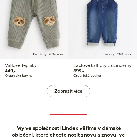
Pro členy: -20% na vše
Pro členy: -20% na vše
Vaflové tepláky
Laclové kalhoty z džínoviny
449,00 Kč
699,00 Kč
449,-
699,-
Organická bavlna
Organická bavlna
Zobrazit více
My ve společnosti Lindex věříme v dámské
oblečení, které chcete nosit znovu a znovu, ve