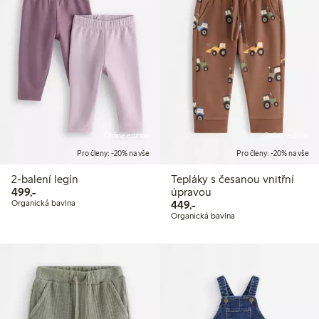
Online edition
Online edition
Pro členy: -20% na vše
Pro členy: -20% na vše
2-balení legín
Tepláky s česanou vnitřní
499,00 Kč
499,-
úpravou
449,00 Kč
Organická bavlna
449,-
Organická bavlna