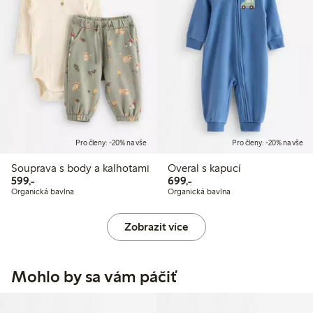
Pro členy: -20% na vše
Pro členy: -20% na vše
Souprava s body a kalhotami
Overal s kapucí
599,00 Kč
699,00 Kč
599,-
699,-
Organická bavlna
Organická bavlna
Zobrazit více
Mohlo by sa vám páčiť