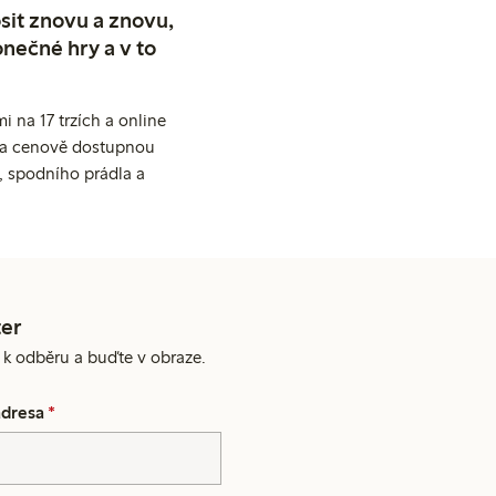
sit znovu a znovu,
nečné hry a v to
 na 17 trzích a online
ní a cenově dostupnou
, spodního prádla a
er
e k odběru a buďte v obraze.
adresa
*