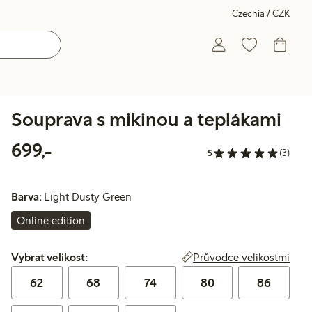
Czechia / CZK
Souprava s mikinou a teplákami
699,00 Kč
699,-
5
(3)
Barva:
Light Dusty Green
Online edition
Vybrat velikost:
Průvodce velikostmi
Vybrat velikost:
62
68
74
80
86