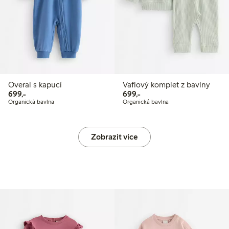
Overal s kapucí
Vaflový komplet z bavlny
699,00 Kč
699,00 Kč
699,-
699,-
Organická bavlna
Organická bavlna
Zobrazit více