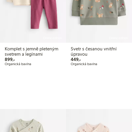
Online edition
Online edition
Komplet s jemně pleteným
Svetr s česanou vnitřní
svetrem a legínami
úpravou
899,00 Kč
449,00 Kč
899,-
449,-
Organická bavlna
Organická bavlna