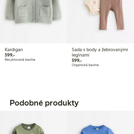
Kardigan
Sada s body a žebrovanými
599,00 Kč
599,-
legínami
599,00 Kč
Recyklovaná bavlna
599,-
Organická bavlna
Podobné produkty