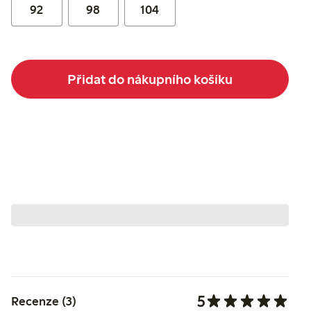
92
98
104
Přidat do nákupního košíku
5
Recenze (3)