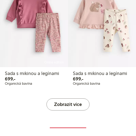
Online edition
Sada s mikinou a legínami
Sada s mikinou a legínami
699,00 Kč
699,00 Kč
699,-
699,-
Organická bavlna
Organická bavlna
Zobrazit více