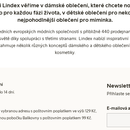
 Lindex věříme v dámské oblečení, které chcete no
o pro každou fázi života, v dětské oblečení pro neko
nejpohodlnější oblečení pro miminka.
edních evropských módních společností s přibližně 440 prodejnami
ětě díky spolupráci s třetími stranami. Lindex nabízí inspirativ
ahrnuje několik různých konceptů dámského a dětského oblečení
kosmetiky.
ní
Newslett
do 14 dní.
Přihlaste s
E-mailová 
 vybranou adresu s poštovním poplatkem ve výši 129 Kč,
nou pobočku Balíkovny s poštovním poplatkem 99 Kč.