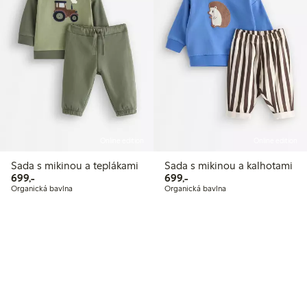
Online edition
Online edition
Sada s mikinou a teplákami
Sada s mikinou a kalhotami
699,00 Kč
699,00 Kč
699,-
699,-
Organická bavlna
Organická bavlna