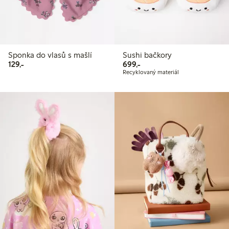
Sponka do vlasů s mašlí
Sushi bačkory
129,00 Kč
699,00 Kč
129,-
699,-
Recyklovaný materiál