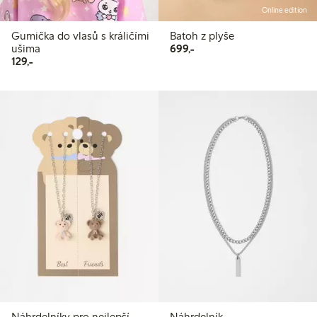
Online edition
Gumička do vlasů s králičími
Batoh z plyše
699,00 Kč
ušima
699,-
129,00 Kč
129,-
Náhrdelníky pro nejlepší
Náhrdelník