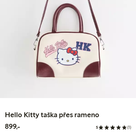
Hello Kitty taška přes rameno
899,00 Kč
899,-
5
(1)