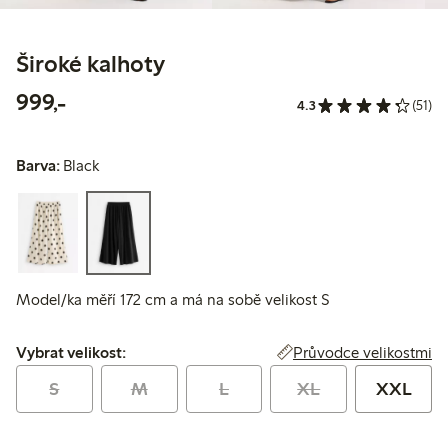
Široké kalhoty
999,00 Kč
999,-
4.3
(51)
Barva:
Black
Model/ka měří 172 cm a má na sobě velikost S
Vybrat velikost:
Průvodce velikostmi
Vybrat velikost:
S
M
L
XL
XXL