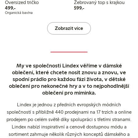
Oversized tričko
Žebrovaný top s krajkou
499,00 Kč
599,00 Kč
499,-
599,-
Organická bavlna
Zobrazit více
My ve společnosti Lindex věříme v dámské
oblečení, které chcete nosit znovu a znovu, ve
spodní prádlo pro každou fázi života, v dětské
oblečení pro nekonečné hry a v to nejpohodlnější
oblečení pro miminka.
Lindex je jednou z předních evropských módních
společností s přibližně 440 prodejnami na 17 trzích a online
prodejem po celém světě díky spolupráci s třetími stranami.
Lindex nabízí inspirativní a cenově dostupnou módu a
sortiment zahrnuje několik různých konceptů dámského a