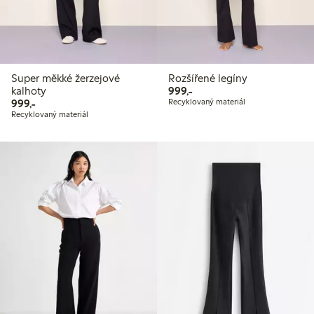
Super měkké žerzejové
Rozšířené legíny
999,00 Kč
kalhoty
999,-
999,00 Kč
999,-
Recyklovaný materiál
Recyklovaný materiál