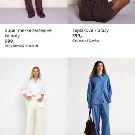
Super měkké žerzejové
Teplákové kraťasy
599,00 Kč
kalhoty
599,-
999,00 Kč
999,-
Organická bavlna
Recyklovaný materiál