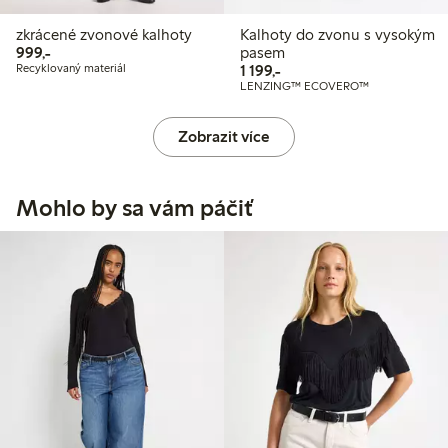
zkrácené zvonové kalhoty
Kalhoty do zvonu s vysokým
999,00 Kč
999,-
pasem
1 199,00 Kč
Recyklovaný materiál
1 199,-
LENZING™ ECOVERO™
Zobrazit více
Mohlo by sa vám páčiť