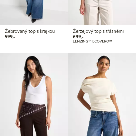
Žebrovaný top s krajkou
Žerzejový top s třásněmi
599,00 Kč
699,00 Kč
599,-
699,-
LENZING™ ECOVERO™