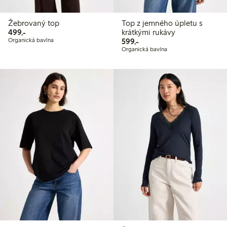
Žebrovaný top
Top z jemného úpletu s
499,00 Kč
499,-
krátkými rukávy
599,00 Kč
Organická bavlna
599,-
Organická bavlna