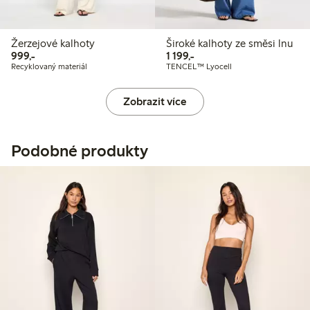
Žerzejové kalhoty
Široké kalhoty ze směsi lnu
999,00 Kč
1 199,00 Kč
999,-
1 199,-
Recyklovaný materiál
TENCEL™ Lyocell
Zobrazit více
Podobné produkty