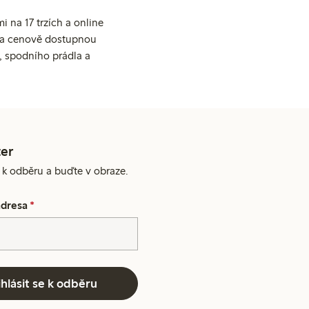
 na 17 trzích a online
ní a cenově dostupnou
, spodního prádla a
er
e k odběru a buďte v obraze.
adresa
*
ihlásit se k odběru