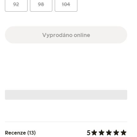
92
98
104
Vyprodáno online
5
Recenze (13)