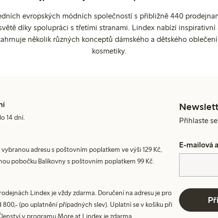
edních evropských módních společností s přibližně 440 prodejnami
ětě díky spolupráci s třetími stranami. Lindex nabízí inspirativ
ahrnuje několik různých konceptů dámského a dětského oblečení
kosmetiky.
ní
Newslett
do 14 dní.
Přihlaste s
E-mailová 
 vybranou adresu s poštovním poplatkem ve výši 129 Kč,
nou pobočku Balíkovny s poštovním poplatkem 99 Kč.
prodejnách Lindex je vždy zdarma. Doručení na adresu je pro
Př
800,- (po uplatnění případných slev). Uplatní se v košíku při
Členství v programu More at Lindex je zdarma.