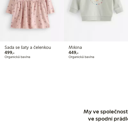
Sada se šaty a čelenkou
Mikina
499,00 Kč
449,00 Kč
499,-
449,-
Organická bavlna
Organická bavlna
My ve společnosti
ve spodní prádl