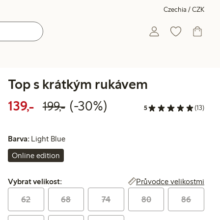
Czechia / CZK
Top s krátkým rukávem
Snížená cena: 139,00 Kč
Běžná cena: 199,00 Kč
30% sleva
139,-
(-30%)
199,-
5
(13)
Barva:
Light Blue
Online edition
Vybrat velikost:
Průvodce velikostmi
Vybrat velikost:
62
68
74
80
86