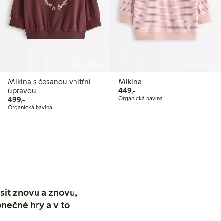
Online edition
Online edition
Mikina s česanou vnitřní
Mikina
449,00 Kč
úpravou
449,-
499,00 Kč
499,-
Organická bavlna
Organická bavlna
sit znovu a znovu,
nečné hry a v to