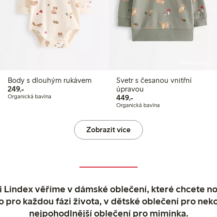
Online edition
Body s dlouhým rukávem
Svetr s česanou vnitřní
249,00 Kč
249,-
úpravou
449,00 Kč
Organická bavlna
449,-
Organická bavlna
Zobrazit více
 Lindex věříme v dámské oblečení, které chcete no
o pro každou fázi života, v dětské oblečení pro neko
nejpohodlnější oblečení pro miminka.