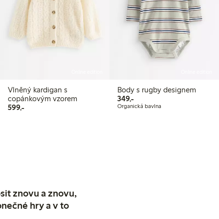
Online edition
Online edition
Vlněný kardigan s
Body s rugby designem
349,00 Kč
copánkovým vzorem
349,-
599,00 Kč
599,-
Organická bavlna
sit znovu a znovu,
nečné hry a v to