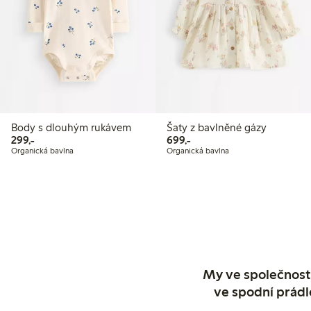
Body s dlouhým rukávem
Šaty z bavlněné gázy
299,00 Kč
699,00 Kč
299,-
699,-
Organická bavlna
Organická bavlna
My ve společnosti
ve spodní prádl