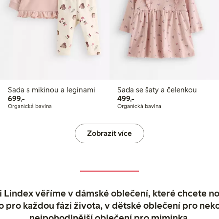
Sada s mikinou a legínami
Sada se šaty a čelenkou
699,00 Kč
499,00 Kč
699,-
499,-
Organická bavlna
Organická bavlna
Zobrazit více
 Lindex věříme v dámské oblečení, které chcete no
o pro každou fázi života, v dětské oblečení pro neko
nejpohodlnější oblečení pro miminka.