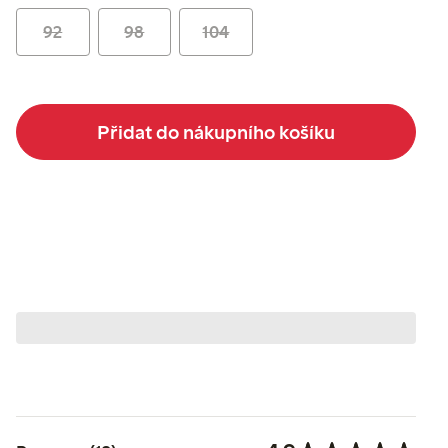
92
98
104
Přidat do nákupního košíku