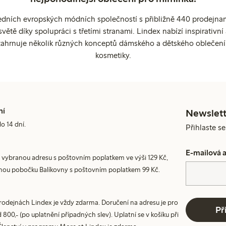
edních evropských módních společností s přibližně 440 prodejnami
ětě díky spolupráci s třetími stranami. Lindex nabízí inspirativ
ahrnuje několik různých konceptů dámského a dětského oblečení
kosmetiky.
ní
Newslett
do 14 dní.
Přihlaste s
E-mailová 
 vybranou adresu s poštovním poplatkem ve výši 129 Kč,
nou pobočku Balíkovny s poštovním poplatkem 99 Kč.
prodejnách Lindex je vždy zdarma. Doručení na adresu je pro
Př
800,- (po uplatnění případných slev). Uplatní se v košíku při