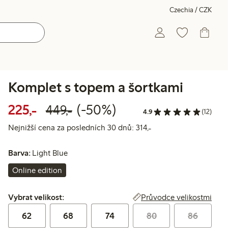
Czechia / CZK
Komplet s topem a šortkami
Snížená cena: 225,00 Kč
Běžná cena: 449,00 Kč
50% sleva
225,-
(-50%)
449,-
4.9
(12)
Nejnižší cena za posl
Nejnižší cena za posledních 30 dnů: 314,-
Barva:
Light Blue
Online edition
Vybrat velikost:
Průvodce velikostmi
Vybrat velikost:
62
68
74
80
86