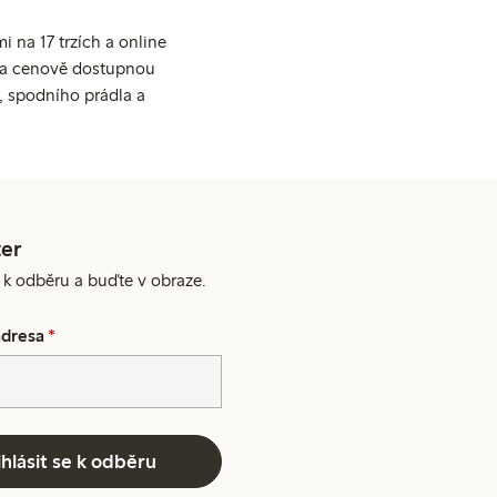
 na 17 trzích a online
ní a cenově dostupnou
, spodního prádla a
er
e k odběru a buďte v obraze.
adresa
*
ihlásit se k odběru