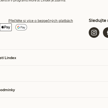
Členství v programu More at Lindex je zdarma.
Sledujte
Přečtěte si více o bezpečných platbách
sti Lindex
podmínky