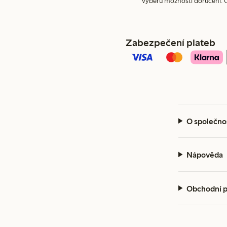
výběru možnosti doručení. 
Zabezpečení plateb
O společno
Nápověda
Obchodní 