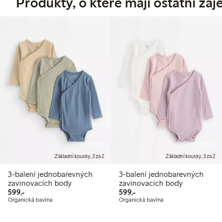
Produkty, o které mají ostatní zá
Online edition
Online edition
Základní kousky, 3 za 2
Základní kousky, 3 za 2
3-balení jednobarevných
3-balení jednobarevných
zavinovacích body
zavinovacích body
599,00 Kč
599,00 Kč
599,-
599,-
Organická bavlna
Organická bavlna