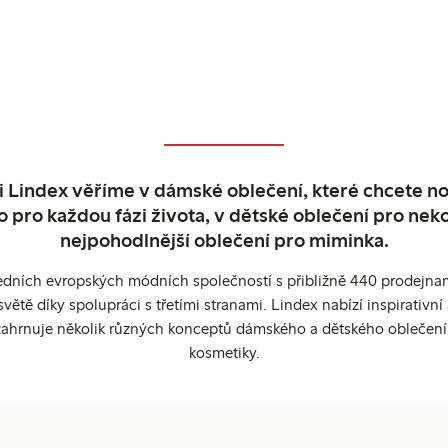
Kč
 244,00 Kč
 Lindex věříme v dámské oblečení, které chcete no
o pro každou fázi života, v dětské oblečení pro neko
nejpohodlnější oblečení pro miminka.
edních evropských módních společností s přibližně 440 prodejnami
ětě díky spolupráci s třetími stranami. Lindex nabízí inspirativ
ahrnuje několik různých konceptů dámského a dětského oblečení
kosmetiky.