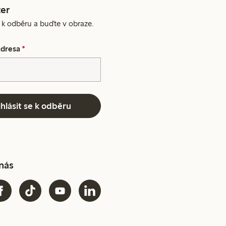
er
e k odběru a buďte v obraze.
adresa
*
ihlásit se k odběru
 nás