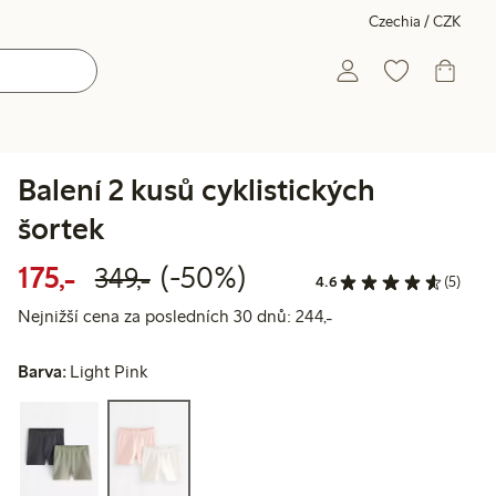
Czechia / CZK
Balení 2 kusů cyklistických
šortek
Snížená cena: 175,00 Kč
Běžná cena: 349,00 Kč
50% sleva
175,-
(-50%)
349,-
4.6
(5)
Nejnižší cena za posl
Nejnižší cena za posledních 30 dnů: 244,-
Barva:
Light Pink