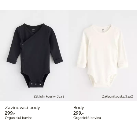
Základní kousky, 3 za 2
Základní kousky, 3 za 2
Zavinovací body
Body
299,00 Kč
299,00 Kč
299,-
299,-
Organická bavlna
Organická bavlna