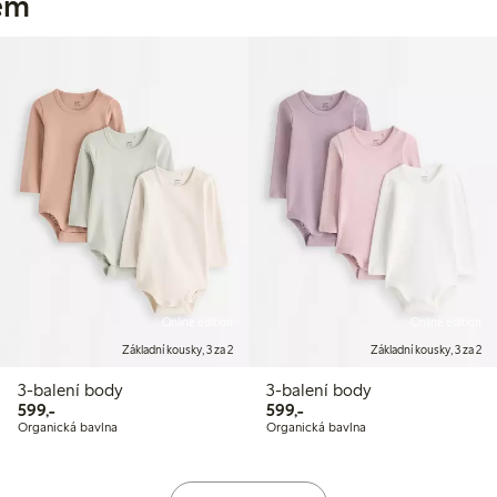
jem
Online edition
Online edition
Základní kousky, 3 za 2
Základní kousky, 3 za 2
3-balení body
3-balení body
599,00 Kč
599,00 Kč
599,-
599,-
Organická bavlna
Organická bavlna