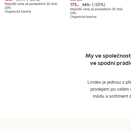
Snížená cena: 175,00 Kč
Běžná cena: 349,00 
50% sleva
Nejnižší cena za posledních 30 dnů:
175,-
(-50%)
349,-
Nejnižší cena za posledních 30 dnů: 209,00 Kč
209,-
Nejnižší cena za posledních 30 dnů:
Organická bavlna
Nejnižší cena za posledních 30 dnů:
244,-
Organická bavlna
My ve společnosti
ve spodní prádl
Lindex je jednou z př
prodejem po celém sv
módu a sortiment z