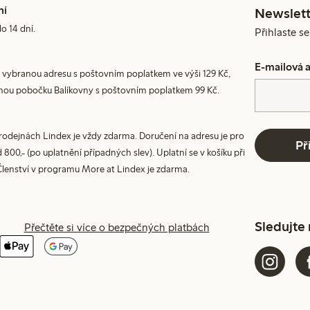
ní
Newslett
do 14 dní.
Přihlaste s
E-mailová 
 vybranou adresu s poštovním poplatkem ve výši 129 Kč,
nou pobočku Balíkovny s poštovním poplatkem 99 Kč.
prodejnách Lindex je vždy zdarma. Doručení na adresu je pro
Př
800,- (po uplatnění případných slev). Uplatní se v košíku při
Členství v programu More at Lindex je zdarma.
Sledujte
Přečtěte si více o bezpečných platbách