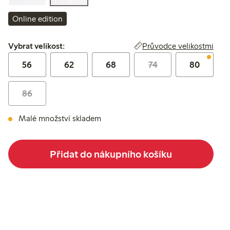
Online edition
Vybrat velikost:
Průvodce velikostmi
Vybrat velikost:
56
62
68
74
80
86
Malé množství skladem
Přidat do nákupního košíku