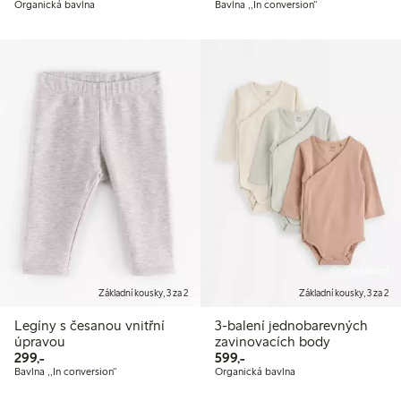
Organická bavlna
Bavlna ,,In conversion“
Online edition
Základní kousky, 3 za 2
Základní kousky, 3 za 2
Legíny s česanou vnitřní
3-balení jednobarevných
úpravou
zavinovacích body
299,00 Kč
599,00 Kč
299,-
599,-
Bavlna ,,In conversion“
Organická bavlna