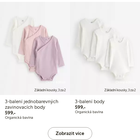
Online edition
Online edition
Základní kousky, 3 za 2
Základní kousky, 3 za 2
3-balení jednobarevných
3-balení body
599,00 Kč
zavinovacích body
599,-
599,00 Kč
599,-
Organická bavlna
Organická bavlna
Zobrazit více