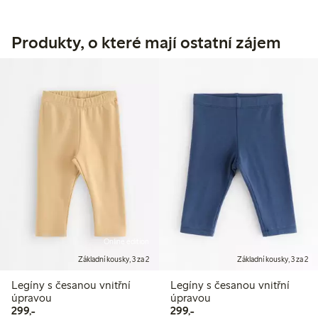
Produkty, o které mají ostatní zájem
Online edition
Základní kousky, 3 za 2
Základní kousky, 3 za 2
Legíny s česanou vnitřní
Legíny s česanou vnitřní
úpravou
úpravou
299,00 Kč
299,00 Kč
299,-
299,-