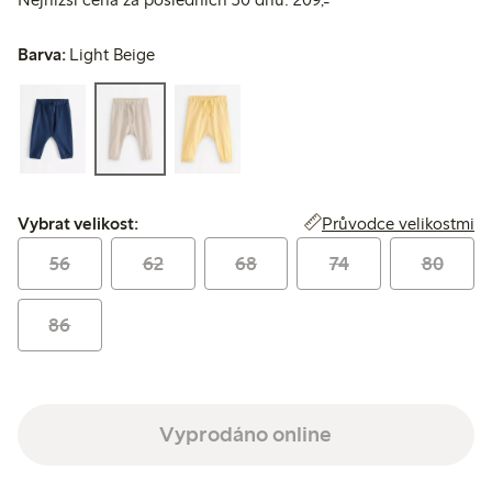
Barva:
Light Beige
Vybrat velikost:
Průvodce velikostmi
Vybrat velikost:
56
62
68
74
80
86
Vyprodáno online