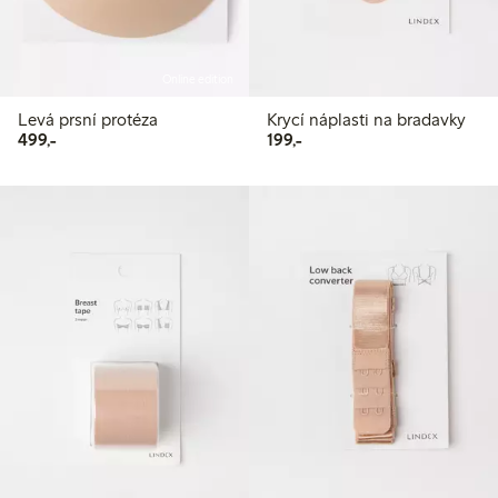
Online edition
Levá prsní protéza
Krycí náplasti na bradavky
499,00 Kč
199,00 Kč
499,-
199,-