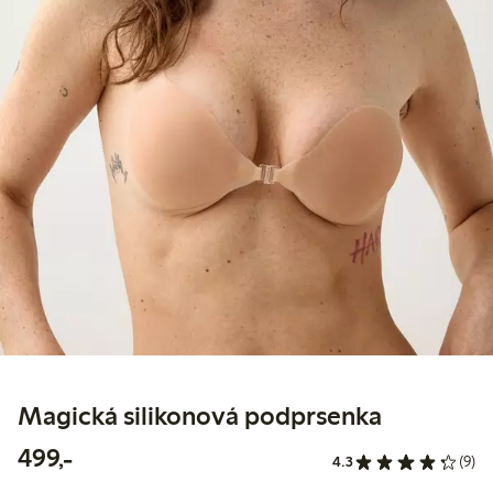
Magická silikonová podprsenka
499,00 Kč
499,-
4.3
(9)