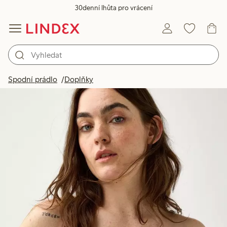
30denní lhůta pro vrácení
Spodní prádlo
Doplňky