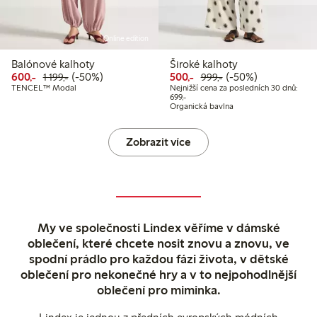
Online edition
Balónové kalhoty
Široké kalhoty
Snížená cena: 600,00 Kč
Běžná cena: 1 199,00 Kč
50% sleva
Snížená cena: 500,00 Kč
Běžná cena: 999,00
50% sleva
600,-
(-50%)
500,-
(-50%)
1 199,-
999,-
TENCEL™ Modal
Nejnižší cena za posledních 30 dnů:
Nejnižší cena za posledních 30 dnů:
699,-
Organická bavlna
Zobrazit více
My ve společnosti Lindex věříme v dámské
oblečení, které chcete nosit znovu a znovu, ve
spodní prádlo pro každou fázi života, v dětské
oblečení pro nekonečné hry a v to nejpohodlnější
oblečení pro miminka.