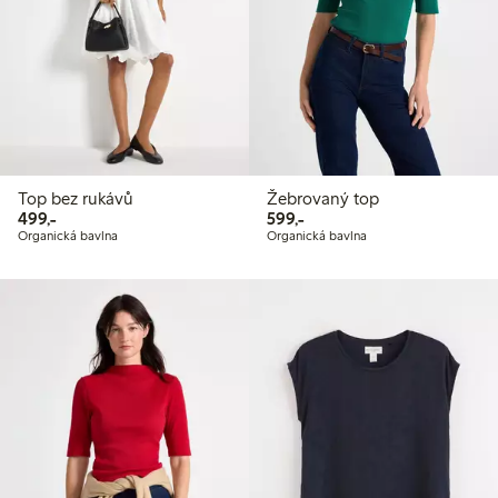
Top bez rukávů
Žebrovaný top
499,00 Kč
599,00 Kč
499,-
599,-
Organická bavlna
Organická bavlna