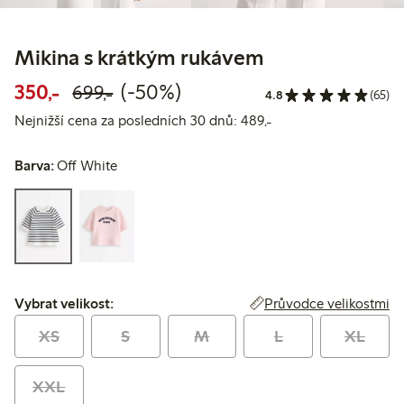
Mikina s krátkým rukávem
Snížená cena: 350,00 Kč
Běžná cena: 699,00 Kč
50% sleva
350,-
(-50%)
699,-
4.8
(65)
Nejnižší cena za pos
Nejnižší cena za posledních 30 dnů: 489,-
Barva:
Off White
Vybrat velikost:
Průvodce velikostmi
Vybrat velikost:
XS
S
M
L
XL
XXL