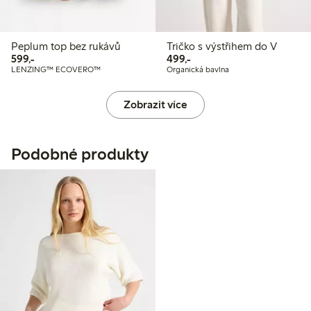
Peplum top bez rukávů
Tričko s výstřihem do V
599,00 Kč
499,00 Kč
599,-
499,-
LENZING™ ECOVERO™
Organická bavlna
Zobrazit více
Podobné produkty