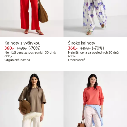
Kalhoty s výšivkou
Široké kalhoty
Snížená cena: 360,00 Kč
Běžná cena: 1 199,00 Kč
70% sleva
Snížená cena: 360,00 Kč
Běžná cena: 1 199,
70% sleva
360,-
(-70%)
360,-
(-70%)
1 199,-
1 199,-
Nejnižší cena za posledních 30 dnů:
Nejnižší cena za posledních 30 dnů:
Nejnižší cena za posledních 30 dnů: 600,00 Kč
Nejnižší cena za posledních 30 dnů
600,-
600,-
Organická bavlna
OnceMore®