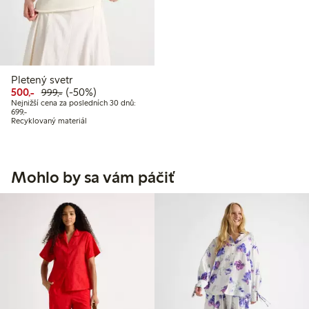
Pletený svetr
Snížená cena: 500,00 Kč
Běžná cena: 999,00 Kč
50% sleva
500,-
(-50%)
999,-
Nejnižší cena za posledních 30 dnů:
Nejnižší cena za posledních 30 dnů: 699,00 Kč
699,-
Recyklovaný materiál
Mohlo by sa vám páčiť