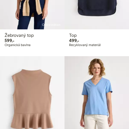
Online edition
Žebrovaný top
Top
599,00 Kč
499,00 Kč
599,-
499,-
Organická bavlna
Recyklovaný materiál