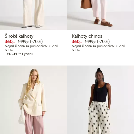
Široké kalhoty
Kalhoty chinos
Snížená cena: 360,00 Kč
Běžná cena: 1 199,00 Kč
70% sleva
Snížená cena: 360,00 Kč
Běžná cena: 1 199,
70% sleva
360,-
(-70%)
360,-
(-70%)
1 199,-
1 199,-
Nejnižší cena za posledních 30 dnů:
Nejnižší cena za posledních 30 dnů:
Nejnižší cena za posledních 30 dnů: 600,00 Kč
Nejnižší cena za posledních 30 dnů
600,-
600,-
TENCEL™ Lyocell