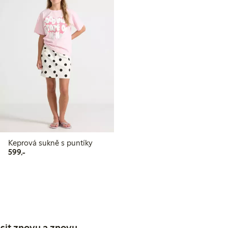
Keprová sukně s puntíky
599,00 Kč
599,-
sit znovu a znovu,