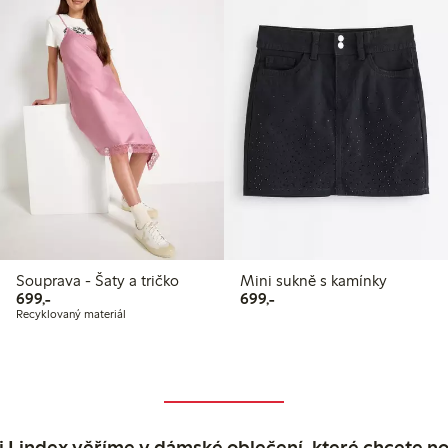
Souprava - Šaty a tričko
Mini sukně s kamínky
699,00 Kč
699,00 Kč
699,-
699,-
Recyklovaný materiál
 Lindex věříme v dámské oblečení, které chcete no