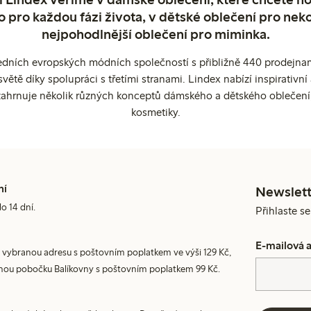
o pro každou fázi života, v dětské oblečení pro neko
nejpohodlnější oblečení pro miminka.
edních evropských módních společností s přibližně 440 prodejnami
ětě díky spolupráci s třetími stranami. Lindex nabízí inspirativ
ahrnuje několik různých konceptů dámského a dětského oblečení
kosmetiky.
ní
Newslett
do 14 dní.
Přihlaste s
E-mailová 
 vybranou adresu s poštovním poplatkem ve výši 129 Kč,
nou pobočku Balíkovny s poštovním poplatkem 99 Kč.