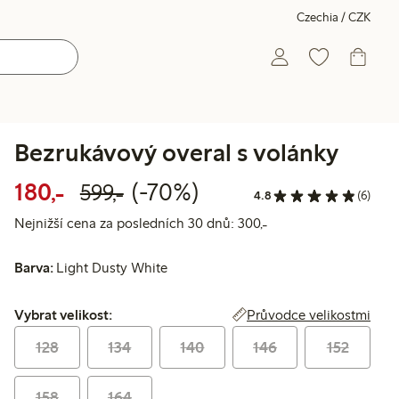
Czechia / CZK
Bezrukávový overal s volánky
Snížená cena: 180,00 Kč
Běžná cena: 599,00 Kč
70% sleva
180,-
(-70%)
599,-
4.8
(6)
Nejnižší cena za posl
Nejnižší cena za posledních 30 dnů: 300,-
Barva:
Light Dusty White
Vybrat velikost:
Průvodce velikostmi
Vybrat velikost:
128
134
140
146
152
158
164