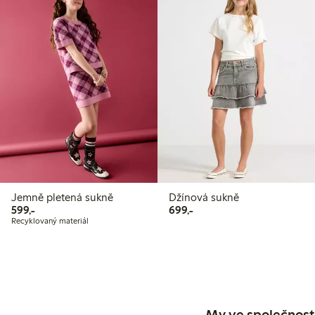
Jemně pletená sukně
Džínová sukně
599,00 Kč
699,00 Kč
599,-
699,-
Recyklovaný materiál
My ve společnosti