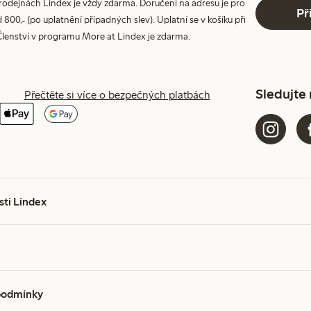
prodejnách Lindex je vždy zdarma. Doručení na adresu je pro
Př
800,- (po uplatnění případných slev). Uplatní se v košíku při
Členství v programu More at Lindex je zdarma.
Sledujte
Přečtěte si více o bezpečných platbách
sti Lindex
podmínky