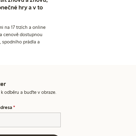
nečné hry a v to
 na 17 trzích a online
ní a cenově dostupnou
, spodního prádla a
er
e k odběru a buďte v obraze.
adresa
*