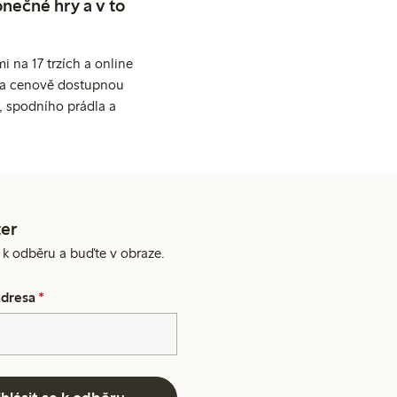
nečné hry a v to
 na 17 trzích a online
ní a cenově dostupnou
, spodního prádla a
er
e k odběru a buďte v obraze.
adresa
*