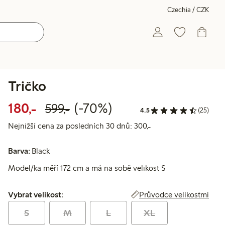
Czechia / CZK
Tričko
Snížená cena: 180,00 Kč
Běžná cena: 599,00 Kč
70% sleva
180,-
(-70%)
599,-
4.5
(25)
Nejnižší cena za posl
Nejnižší cena za posledních 30 dnů: 300,-
Barva:
Black
Model/ka měří 172 cm a má na sobě velikost S
Vybrat velikost:
Průvodce velikostmi
Vybrat velikost:
S
M
L
XL