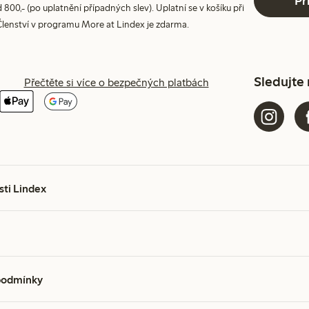
Př
800,- (po uplatnění případných slev). Uplatní se v košíku při
Členství v programu More at Lindex je zdarma.
Sledujte
Přečtěte si více o bezpečných platbách
sti Lindex
podmínky