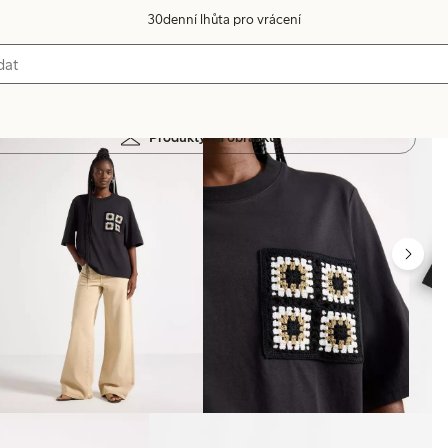
30denní lhůta pro vrácení
Produkty na obrázku