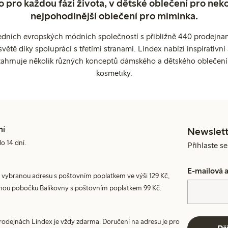
o pro každou fázi života, v dětské oblečení pro neko
nejpohodlnější oblečení pro miminka.
edních evropských módních společností s přibližně 440 prodejnami
ětě díky spolupráci s třetími stranami. Lindex nabízí inspirativ
ahrnuje několik různých konceptů dámského a dětského oblečení
kosmetiky.
ní
Newslett
do 14 dní.
Přihlaste s
E-mailová 
 vybranou adresu s poštovním poplatkem ve výši 129 Kč,
nou pobočku Balíkovny s poštovním poplatkem 99 Kč.
prodejnách Lindex je vždy zdarma. Doručení na adresu je pro