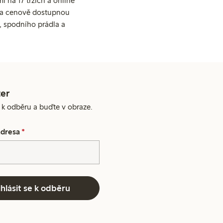
 na 17 trzích a online
ní a cenově dostupnou
, spodního prádla a
er
e k odběru a buďte v obraze.
adresa
*
ihlásit se k odběru