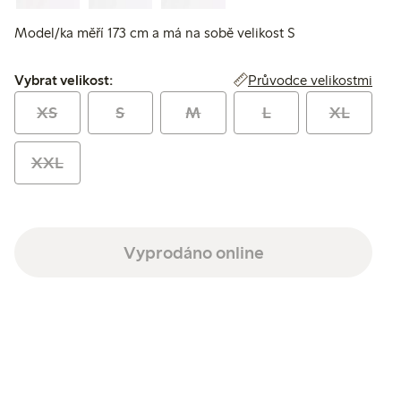
Model/ka měří 173 cm a má na sobě velikost S
Vybrat velikost:
Průvodce velikostmi
Vybrat velikost:
XS
S
M
L
XL
XXL
Vyprodáno online