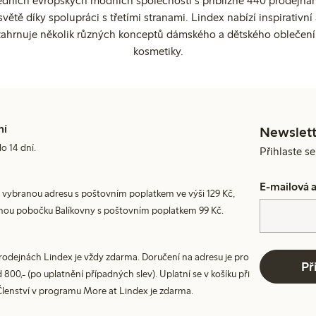
edních evropských módních společností s přibližně 440 prodejnami
ětě díky spolupráci s třetími stranami. Lindex nabízí inspirativ
ahrnuje několik různých konceptů dámského a dětského oblečení
kosmetiky.
ní
Newslett
do 14 dní.
Přihlaste s
E-mailová 
 vybranou adresu s poštovním poplatkem ve výši 129 Kč,
nou pobočku Balíkovny s poštovním poplatkem 99 Kč.
prodejnách Lindex je vždy zdarma. Doručení na adresu je pro
Př
800,- (po uplatnění případných slev). Uplatní se v košíku při
Členství v programu More at Lindex je zdarma.