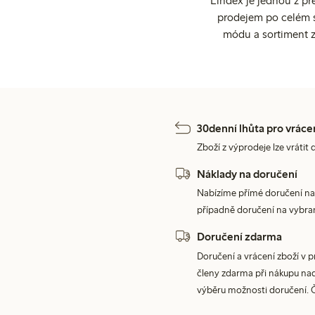
Lindex je jednou z př
prodejem po celém sv
módu a sortiment z
30denní lhůta pro vráce
Zboží z výprodeje lze vrátit 
Náklady na doručení
Nabízíme přímé doručení na
případně doručení na vybra
Doručení zdarma
Doručení a vrácení zboží v 
členy zdarma při nákupu nad 
výběru možnosti doručení. 