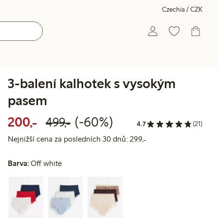
Czechia / CZK
3-balení kalhotek s vysokým
pasem
Snížená cena: 200,00 Kč
Běžná cena: 499,00 Kč
60% sleva
200,-
(-60%)
499,-
4.7
(21)
Nejnižší cena za posl
Nejnižší cena za posledních 30 dnů: 299,-
Barva:
Off white