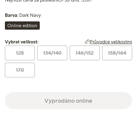
Barva:
Dark Navy
Online edition
Vybrat velikost:
Průvodce velikostmi
Vybrat velikost:
128
134/140
146/152
158/164
170
Vyprodáno online