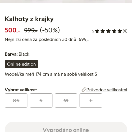
Kalhoty z krajky
Snížená cena: 500,00 Kč
Běžná cena: 999,00 Kč
50% sleva
500,-
(-50%)
999,-
5
(4)
Nejnižší cena za pos
Nejnižší cena za posledních 30 dnů: 699,-
Barva:
Black
Online edition
Model/ka měří 174 cm a má na sobě velikost S
Vybrat velikost:
Průvodce velikostmi
Vybrat velikost:
XS
S
M
L
Vyprodáno online