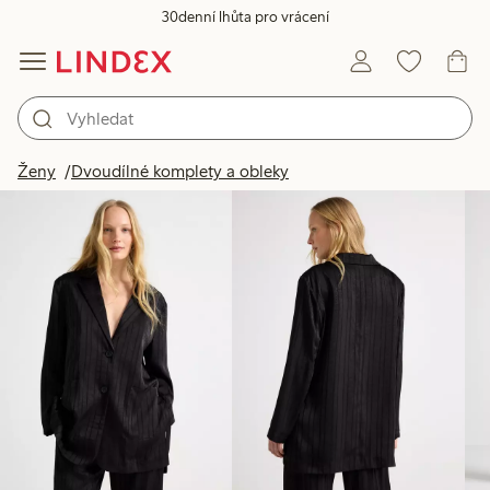
30denní lhůta pro vrácení
Produkty na obrázku
Ženy
Dvoudílné komplety a obleky