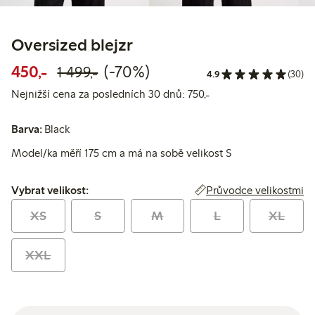
Oversized blejzr
Snížená cena: 450,00 Kč
Běžná cena: 1 499,00 Kč
70% sleva
450,-
(-70%)
1 499,-
4.9
(30)
Nejnižší cena za posl
Nejnižší cena za posledních 30 dnů: 750,-
Barva:
Black
Model/ka měří 175 cm a má na sobě velikost S
Vybrat velikost:
Průvodce velikostmi
Vybrat velikost:
XS
S
M
L
XL
XXL