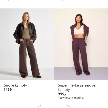
Široké kalhoty
Super měkké žerzejové
1 199,00 Kč
1 199,-
kalhoty
999,00 Kč
999,-
Recyklovaný materiál