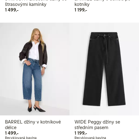
štrasovými kamínky
kotníky
1 499,00 Kč
1 199,00 Kč
1 499,-
1 199,-
BARREL džíny v kotníkové
WIDE Peggy džíny se
délce
středním pasem
1 499,00 Kč
1 199,00 Kč
1 499,-
1 199,-
Recyklovaná bavlna
Recyklovaná bavlna