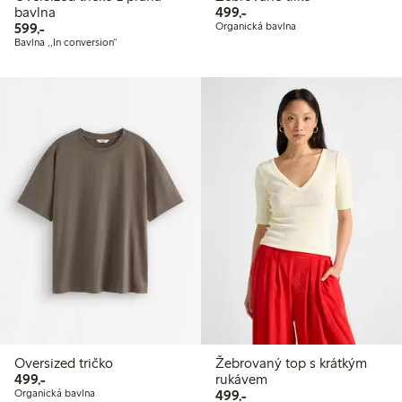
499,00 Kč
bavlna
499,-
599,00 Kč
599,-
Organická bavlna
Bavlna ,,In conversion“
Oversized tričko
Žebrovaný top s krátkým
499,00 Kč
499,-
rukávem
499,00 Kč
Organická bavlna
499,-