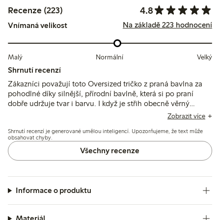
4.8
Recenze (223)
Na základě 223 hodnocení
Vnímaná velikost
Malý
Normální
Velký
Shrnutí recenzí
Zákazníci považují toto Oversized tričko z praná bavlna za
pohodlné díky silnější, přírodní bavlně, která si po praní
dobře udržuje tvar i barvu. I když je střih obecně věrný
velikosti s lichotivým oversized střihem, někteří zaznamenali
Zobrazit více
rozdíly ve velikostech mezi barvami a širší výstřih, který
Shrnutí recenzí je generované umělou inteligencí. Upozorňujeme, že text může
může ovlivnit vrstvení.
obsahovat chyby.
Všechny recenze
Informace o produktu
Materiál