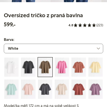
Oversized tričko z praná bavlna
599,00 Kč
599,-
4.8
(223)
Barva:
Model/ka měří 172 cm a má na sobě velikost S