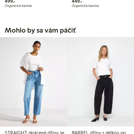
499,00 Kč
449,00 Kč
499,-
449,-
Organická bavlna
Organická bavlna
Mohlo by sa vám páčiť
STRAIGHT zkrácené džíny se
BARREL džíny s délkou po