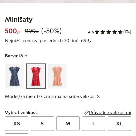
Minišaty
Snížená cena: 500,00 Kč
Běžná cena: 999,00 Kč
50% sleva
500,-
(-50%)
999,-
4.6
(174)
Nejnižší cena za pos
Nejnižší cena za posledních 30 dnů: 699,-
Barva:
Red
Model/ka měří 177 cm a má na sobě velikost S
Vybrat velikost:
Průvodce velikostmi
Vybrat velikost:
XS
S
M
L
XL