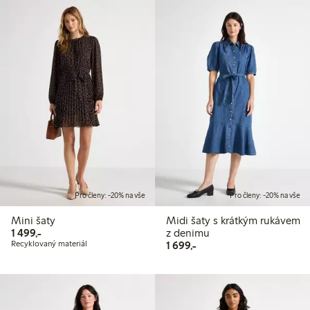
Pro členy: -20% na vše
Pro členy: -20% na vše
Mini šaty
Midi šaty s krátkým rukávem
1 499,00 Kč
1 499,-
z denimu
1 699,00 Kč
Recyklovaný materiál
1 699,-