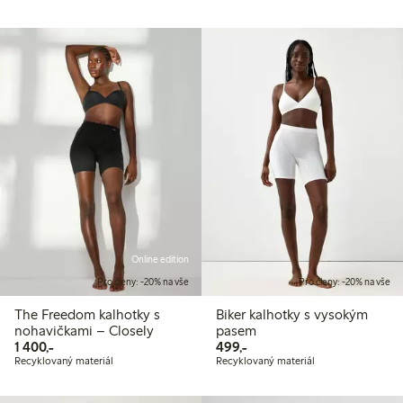
Online edition
Pro členy: -20% na vše
Pro členy: -20% na vše
The Freedom kalhotky s
Biker kalhotky s vysokým
nohavičkami – Closely
pasem
1 400,00 Kč
499,00 Kč
1 400,-
499,-
Recyklovaný materiál
Recyklovaný materiál