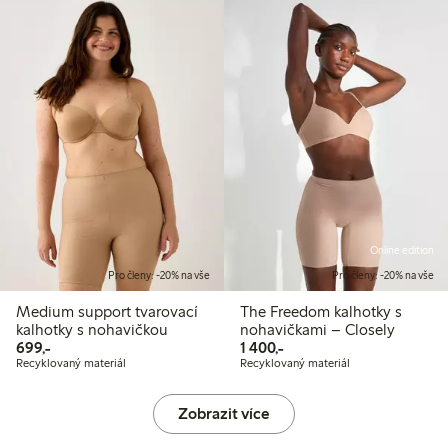
Online edition
Pro členy: -20% na vše
Pro členy: -20% na vše
Medium support tvarovací
The Freedom kalhotky s
kalhotky s nohavičkou
nohavičkami – Closely
699,00 Kč
1 400,00 Kč
699,-
1 400,-
Recyklovaný materiál
Recyklovaný materiál
Zobrazit více