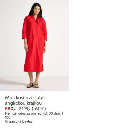
Midi košilové šaty s
anglickou krajkou
Snížená cena: 880,00 Kč
Běžná cena: 2 199,00 Kč
60% sleva
880,-
(-60%)
2 199,-
Nejnižší cena za posledních 30 dnů: 1
Nejnižší cena za posledních 30 dnů: 1 100,00 Kč
100,-
Organická bavlna