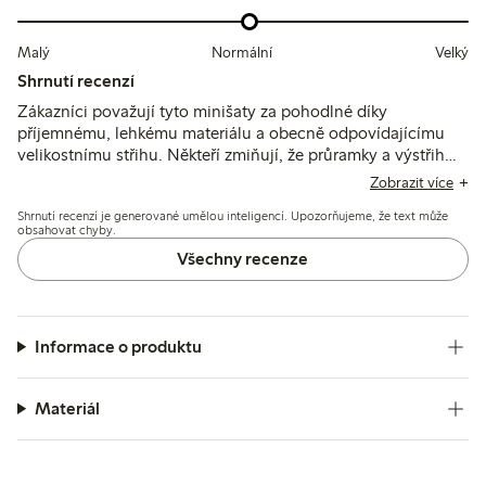
Malý
Normální
Velký
Shrnutí recenzí
Zákazníci považují tyto minišaty za pohodlné díky
příjemnému, lehkému materiálu a obecně odpovídajícímu
velikostnímu střihu. Někteří zmiňují, že průramky a výstřih
jsou větší nebo nižší, než očekávali, a pár lidí poznamenalo
Zobrazit více
mírné sražení po praní.
Shrnutí recenzí je generované umělou inteligencí. Upozorňujeme, že text může
obsahovat chyby.
Všechny recenze
Informace o produktu
Materiál