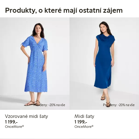
Produkty, o které mají ostatní zájem
Pro členy: -20% na vše
Pro členy: -20% na vše
Vzorované midi šaty
Midi šaty
1 199,00 Kč
1 199,00 Kč
1 199,-
1 199,-
OnceMore®
OnceMore®