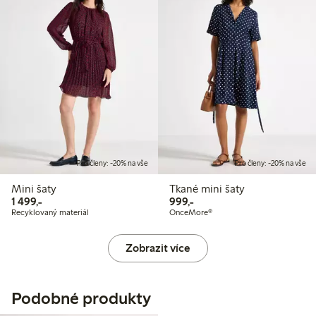
Pro členy: -20% na vše
Pro členy: -20% na vše
Mini šaty
Tkané mini šaty
1 499,00 Kč
999,00 Kč
1 499,-
999,-
Recyklovaný materiál
OnceMore®
Zobrazit více
Podobné produkty