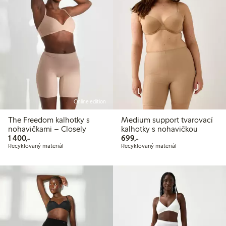
Online edition
The Freedom kalhotky s
Medium support tvarovací
nohavičkami – Closely
kalhotky s nohavičkou
1 400,00 Kč
699,00 Kč
1 400,-
699,-
Recyklovaný materiál
Recyklovaný materiál