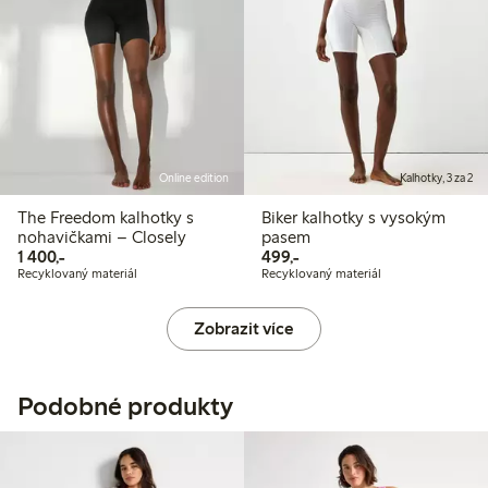
Online edition
Kalhotky, 3 za 2
The Freedom kalhotky s
Biker kalhotky s vysokým
nohavičkami – Closely
pasem
1 400,00 Kč
499,00 Kč
1 400,-
499,-
Recyklovaný materiál
Recyklovaný materiál
Zobrazit více
Podobné produkty