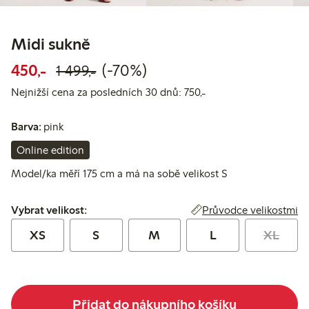
Midi sukně
Snížená cena: 450,00 Kč
Běžná cena: 1 499,00 Kč
70% sleva
450,-
(-70%)
1 499,-
Nejnižší cena za posl
Nejnižší cena za posledních 30 dnů: 750,-
Barva:
pink
Online edition
Model/ka měří 175 cm a má na sobě velikost S
Vybrat velikost:
Průvodce velikostmi
Vybrat velikost:
XS
S
M
L
XL
Přidat do nákupního košíku