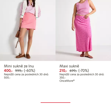
Mini sukně ze lnu
Maxi sukně
Snížená cena: 400,00 Kč
Běžná cena: 999,00 Kč
60% sleva
Snížená cena: 210,00 Kč
Běžná cena: 699,00
70% sleva
400,-
(-60%)
210,-
(-70%)
999,-
699,-
Nejnižší cena za posledních 30 dnů:
Nejnižší cena za posledních 30 dnů:
Nejnižší cena za posledních 30 dnů: 500,00 Kč
Nejnižší cena za posledních 30 dnů:
500,-
350,-
OnceMore®