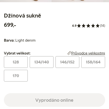
Džínová sukně
699,00 Kč
699,-
4.9
(14)
Barva:
Light denim
Vybrat velikost:
Průvodce velikostmi
Vybrat velikost:
128
134/140
146/152
158/164
170
Vyprodáno online